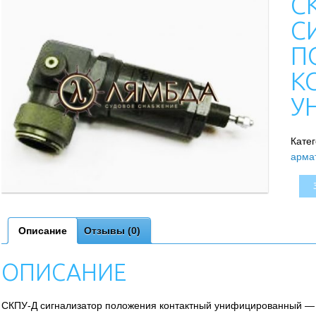
С
С
П
К
У
Кате
арма
Описание
Отзывы (0)
ОПИСАНИЕ
СКПУ-Д сигнализатор положения контактный унифицированный — 