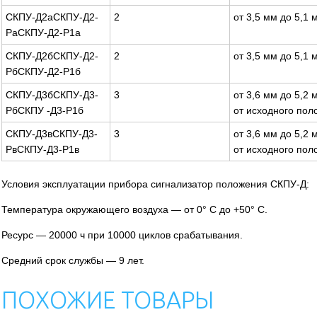
СКПУ-Д2аСКПУ-Д2-
2
от 3,5 мм до 5,1 
РаСКПУ-Д2-Р1а
СКПУ-Д2бСКПУ-Д2-
2
от 3,5 мм до 5,1 
РбСКПУ-Д2-Р1б
СКПУ-Д3бСКПУ-Д3-
3
от 3,6 мм до 5,2 
РбСКПУ -Д3-Р1б
от исходного пол
СКПУ-Д3вСКПУ-Д3-
3
от 3,6 мм до 5,2 
РвСКПУ-Д3-Р1в
от исходного пол
Условия эксплуатации прибора сигнализатор положения СКПУ-Д:
Температура окружающего воздуха — от 0° С до +50° С.
Ресурс — 20000 ч при 10000 циклов срабатывания.
Средний срок службы — 9 лет.
ПОХОЖИЕ ТОВАРЫ