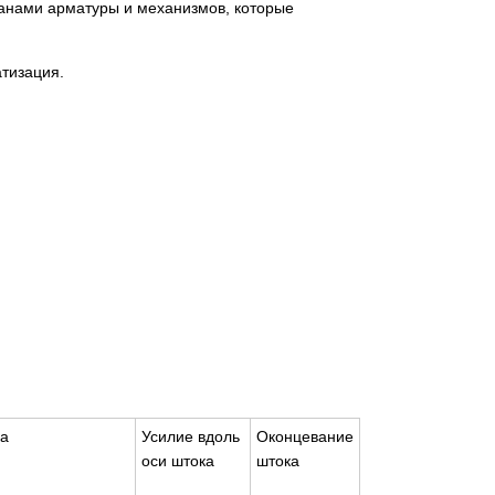
анами арматуры и механизмов, которые
тизация.
ка
Усилие вдоль
Оконцевание
оси штока
штока