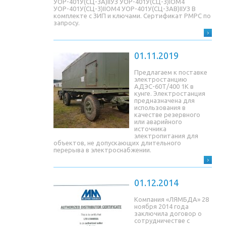
УОР-401У(СЦ-3A)IIУЗ УОР-401У(СЦ-3)IОМ4
УОР-401У(СЦ-3)IIОМ4 УОР-401У(СЦ-3AB)IIУЗ В
комплекте с ЗИП и ключами. Сертификат РМРС по
запросу.
01.11.2019
Предлагаем к поставке
электростанцию
АДЭС-60Т/400 1К в
кунге. Электростанция
предназначена для
использования в
качестве резервного
или аварийного
источника
электропитания для
объектов, не допускающих длительного
перерыва в электроснабжении.
01.12.2014
Компания «ЛЯМБДА» 28
ноября 2014 года
заключила договор о
сотрудничестве с