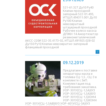
521-61.327 Ду10 Ру40
Клапан проходной
запорный 522-01.493,
ИТШЛ.494311.001 Ду10
Ру100 Клапан
невозвратный
штуцерный проходной
Рабочее колесо насоса
ДПЖН-14 Амортизатор
резинометаллический
АКСС-220И 522-35.4173-02, ИТШЛ.491925.028-02
Ду150 Ру10 Клапан невозвратно-запорный
фланцевый проходной
09.12.2019
Предлагаем к поставке
сепараторы масла и
топлива СЦ-1,5 , СЦ-3 в
комплекте с ЗиП.
Комплектация под
требования заказчика.
УОР-301У(СЦ-1,5A)IУЗ
УОР-301У(СЦ-1,5A)IIУЗ
УОР-301У(СЦ-1,5)IОМ4
УОР-301У(СЦ-1,5)IIОМ4
УОР-301У(СЦ-1,5AB)IIУЗ УОР-401У(СЦ-3A)IУЗ