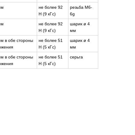
мм
не более 92
резьба М6-
Н (9 кГс)
6g
мм
не более 92
шарик ø 4
Н (9 кГс)
мм
мм в обе стороны
не более 51
шарик ø 4
ожения
Н (5 кГс)
мм
мм в обе стороны
не более 51
серьга
ожения
Н (5 кГс)