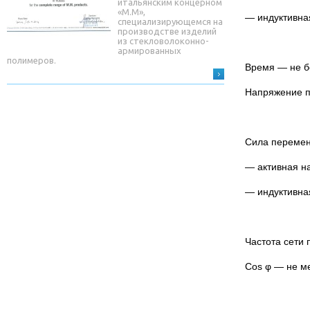
итальянским концерном
«М.М»,
— индуктивная
специализирующемся на
производстве изделий
из стекловолоконно-
армированных
полимеров.
Время — не бо
Напряжение п
Сила перемен
— активная на
— индуктивная
Частота сети 
Cos φ — не ме