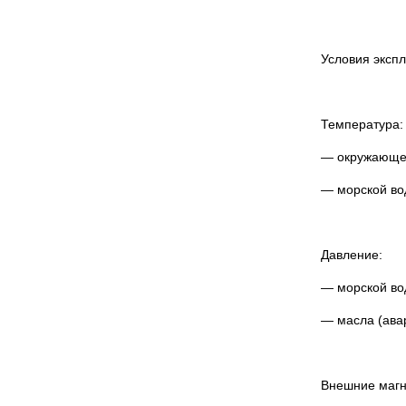
Условия эксп
Температура:
— окружающего
— морской вод
Давление:
— морской вод
— масла (авар
Внешние магн