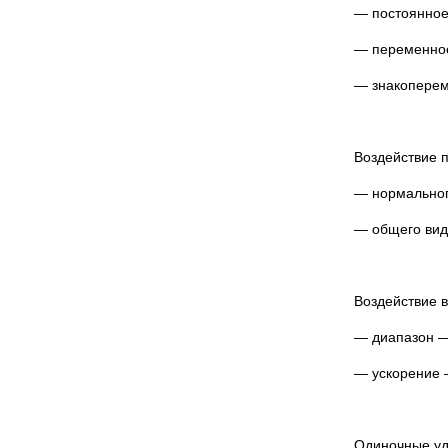
— постоянное
— переменное 
— знакоперем
Воздействие п
— нормальног
— общего вида
Воздействие 
— диапазон — 
— ускорение —
Одиночные уд