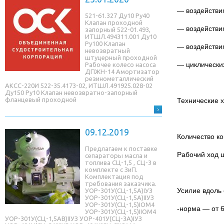
— воздействия
521-61.327 Ду10 Ру40
Клапан проходной
— воздействи
запорный 522-01.493,
ИТШЛ.494311.001 Ду10
Ру100 Клапан
— воздействи
невозвратный
штуцерный проходной
— циклически
Рабочее колесо насоса
ДПЖН-14 Амортизатор
резинометаллический
АКСС-220И 522-35.4173-02, ИТШЛ.491925.028-02
Ду150 Ру10 Клапан невозвратно-запорный
фланцевый проходной
Технические 
09.12.2019
Количество к
Предлагаем к поставке
Рабочий ход 
сепараторы масла и
топлива СЦ-1,5 , СЦ-3 в
комплекте с ЗиП.
Комплектация под
требования заказчика.
Усилие вдоль 
УОР-301У(СЦ-1,5A)IУЗ
УОР-301У(СЦ-1,5A)IIУЗ
УОР-301У(СЦ-1,5)IОМ4
-норма — от 68
УОР-301У(СЦ-1,5)IIОМ4
УОР-301У(СЦ-1,5AB)IIУЗ УОР-401У(СЦ-3A)IУЗ