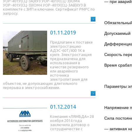
УОР-401У(СЦ-3A)IIУЗ УОР-401У(СЦ-3)IОМ4
— при аварий
УОР-401У(СЦ-3)IIОМ4 УОР-401У(СЦ-3AB)IIУЗ В
комплекте с ЗИП и ключами. Сертификат РМРС по
запросу.
Обязательный
01.11.2019
Допускаемый 
Предлагаем к поставке
Дифференциал
электростанцию
АДЭС-60Т/400 1К в
Скорость пере
кунге. Электростанция
предназначена для
использования в
Время срабаты
качестве резервного
или аварийного
источника
электропитания для
объектов, не допускающих длительного
Параметры эл
перерыва в электроснабжении.
01.12.2014
Напряжение по
Компания «ЛЯМБДА» 28
Сила постоянн
ноября 2014 года
заключила договор о
— активная на
сотрудничестве с