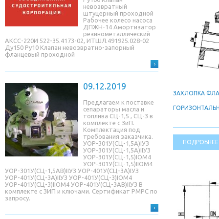
невозвратный
штуцерный проходной
Рабочее колесо насоса
ДПЖН-14 Амортизатор
резинометаллический
АКСС-220И 522-35.4173-02, ИТШЛ.491925.028-02
Ду150 Ру10 Клапан невозвратно-запорный
фланцевый проходной
09.12.2019
ЗАХЛОПКА ФЛ
Предлагаем к поставке
ГОРИЗОНТАЛЬ
сепараторы масла и
топлива СЦ-1,5 , СЦ-3 в
комплекте с ЗиП.
Комплектация под
требования заказчика.
ПОДРОБНЕЕ
УОР-301У(СЦ-1,5A)IУЗ
УОР-301У(СЦ-1,5A)IIУЗ
УОР-301У(СЦ-1,5)IОМ4
УОР-301У(СЦ-1,5)IIОМ4
УОР-301У(СЦ-1,5AB)IIУЗ УОР-401У(СЦ-3A)IУЗ
УОР-401У(СЦ-3A)IIУЗ УОР-401У(СЦ-3)IОМ4
УОР-401У(СЦ-3)IIОМ4 УОР-401У(СЦ-3AB)IIУЗ В
комплекте с ЗИП и ключами. Сертификат РМРС по
запросу.