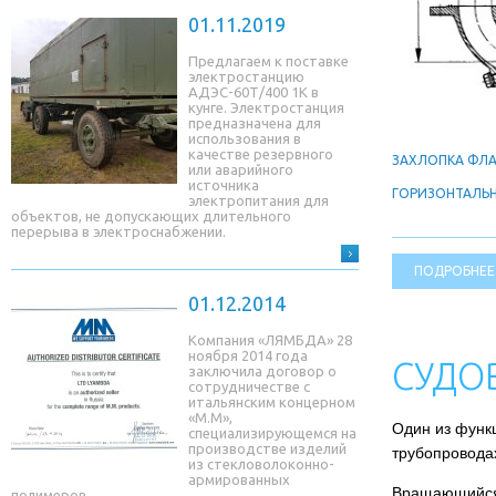
01.11.2019
Предлагаем к поставке
электростанцию
АДЭС-60Т/400 1К в
кунге. Электростанция
предназначена для
использования в
качестве резервного
ЗАХЛОПКА ФЛА
или аварийного
источника
ГОРИЗОНТАЛЬ
электропитания для
объектов, не допускающих длительного
перерыва в электроснабжении.
ПОДРОБНЕЕ
01.12.2014
Компания «ЛЯМБДА» 28
ноября 2014 года
СУДО
заключила договор о
сотрудничестве с
итальянским концерном
«М.М»,
Один из функ
специализирующемся на
производстве изделий
трубопровода
из стекловолоконно-
армированных
Вращающийся 
полимеров.