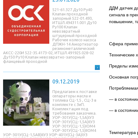
ДДМ датчик д
521-61.327 Ду10 Ру40
Клапан проходной
сигнала в пр
запорный 522-01.493,
повышении, т
ИТШЛ.494311.001 Ду10
Ру100 Клапан
невозвратный
штуцерный проходной
Рабочее колесо насоса
Сфера примен
ДПЖН-14 Амортизатор
резинометаллический
АКСС-220И 522-35.4173-02, ИТШЛ.491925.028-02
Технические х
Ду150 Ру10 Клапан невозвратно-запорный
фланцевый проходной
Пределы изме
Основная пог
09.12.2019
Потребляемая
Предлагаем к поставке
сепараторы масла и
— в состоянии
топлива СЦ-1,5 , СЦ-3 в
комплекте с ЗиП.
Комплектация под
— в состоянии
требования заказчика.
УОР-301У(СЦ-1,5A)IУЗ
УОР-301У(СЦ-1,5A)IIУЗ
УОР-301У(СЦ-1,5)IОМ4
УОР-301У(СЦ-1,5)IIОМ4
Температура 
УОР-301У(СЦ-1,5AB)IIУЗ УОР-401У(СЦ-3A)IУЗ