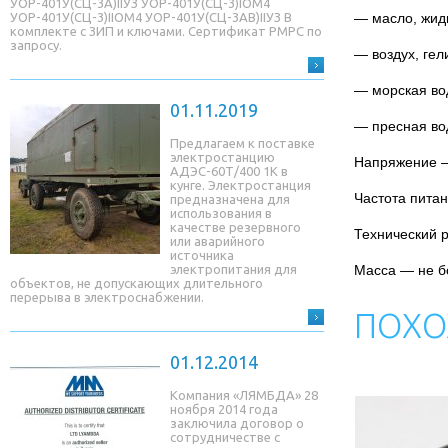
УОР-401У(СЦ-3A)IIУЗ УОР-401У(СЦ-3)IОМ4
— масло, жидк
УОР-401У(СЦ-3)IIОМ4 УОР-401У(СЦ-3AB)IIУЗ В
комплекте с ЗИП и ключами. Сертификат РМРС по
запросу.
— воздух, гел
— морская вод
01.11.2019
— пресная вод
Предлагаем к поставке
электростанцию
Напряжение —
АДЭС-60Т/400 1К в
кунге. Электростанция
Частота питан
предназначена для
использования в
качестве резервного
Технический 
или аварийного
источника
Масса — не бо
электропитания для
объектов, не допускающих длительного
перерыва в электроснабжении.
ПОХО
01.12.2014
Компания «ЛЯМБДА» 28
ноября 2014 года
заключила договор о
сотрудничестве с