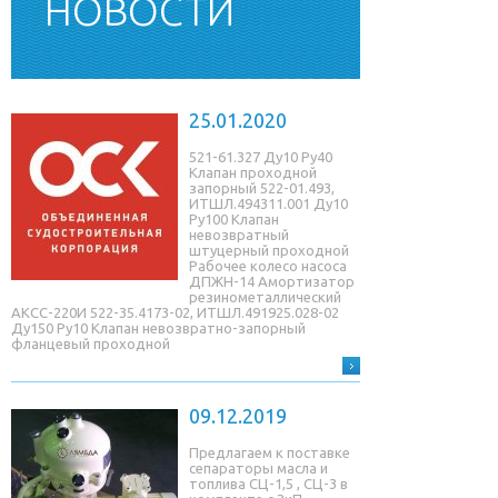
НОВОСТИ
25.01.2020
521-61.327 Ду10 Ру40
Клапан проходной
запорный 522-01.493,
ИТШЛ.494311.001 Ду10
Ру100 Клапан
невозвратный
штуцерный проходной
Рабочее колесо насоса
ДПЖН-14 Амортизатор
резинометаллический
АКСС-220И 522-35.4173-02, ИТШЛ.491925.028-02
Ду150 Ру10 Клапан невозвратно-запорный
фланцевый проходной
09.12.2019
Предлагаем к поставке
сепараторы масла и
топлива СЦ-1,5 , СЦ-3 в