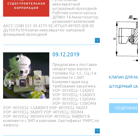
невозвратный
штуцерный проходной
Рабочее колесо насоса
ДПЖН-14 Амортизатор
резинометаллический
АКСС-220И 522-35.4173-02, ИТШЛ.491925.028-02
Ду150 Ру10 Клапан невозвратно-запорный
фланцевый проходной
09.12.2019
Предлагаем к поставке
сепараторы масла и
топлива СЦ-1,5 , СЦ-3 в
КЛАПАН ДЛЯ 
комплекте с ЗиП.
Комплектация под
требования заказчика.
ШТУЦЕРНЫЙ С
УОР-301У(СЦ-1,5A)IУЗ
УОР-301У(СЦ-1,5A)IIУЗ
УОР-301У(СЦ-1,5)IОМ4
УОР-301У(СЦ-1,5)IIОМ4
УОР-301У(СЦ-1,5AB)IIУЗ УОР-401У(СЦ-3A)IУЗ
ПОДРОБНЕЕ
УОР-401У(СЦ-3A)IIУЗ УОР-401У(СЦ-3)IОМ4
УОР-401У(СЦ-3)IIОМ4 УОР-401У(СЦ-3AB)IIУЗ В
комплекте с ЗИП и ключами. Сертификат РМРС по
запросу.