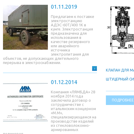
01.11.2019
Предлагаем к поставке
электростанцию
АДЭС-60Т/400 1К в
кунге. Электростанция
предназначена для
использования в
качестве резервного
или аварийного
источника
электропитания для
объектов, не допускающих длительного
перерыва в электроснабжении.
КЛАПАН ДЛЯ 
ШТУЦЕРНЫЙ С
01.12.2014
Компания «ЛЯМБДА» 28
ноября 2014 года
заключила договор о
ПОДРОБНЕЕ
сотрудничестве с
итальянским концерном
«М.М»,
специализирующемся на
производстве изделий
из стекловолоконно-
армированных
полимеров.