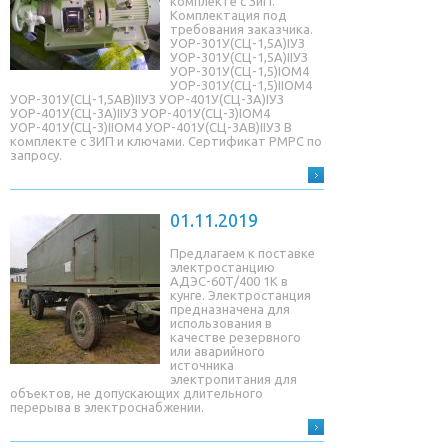
комплекте с ЗиП.
Комплектация под
требования заказчика.
УОР-301У(СЦ-1,5A)IУЗ
УОР-301У(СЦ-1,5A)IIУЗ
УОР-301У(СЦ-1,5)IОМ4
УОР-301У(СЦ-1,5)IIОМ4
УОР-301У(СЦ-1,5AB)IIУЗ УОР-401У(СЦ-3A)IУЗ
УОР-401У(СЦ-3A)IIУЗ УОР-401У(СЦ-3)IОМ4
УОР-401У(СЦ-3)IIОМ4 УОР-401У(СЦ-3AB)IIУЗ В
комплекте с ЗИП и ключами. Сертификат РМРС по
запросу.
01.11.2019
Предлагаем к поставке
электростанцию
АДЭС-60Т/400 1К в
кунге. Электростанция
предназначена для
использования в
качестве резервного
или аварийного
источника
электропитания для
объектов, не допускающих длительного
перерыва в электроснабжении.