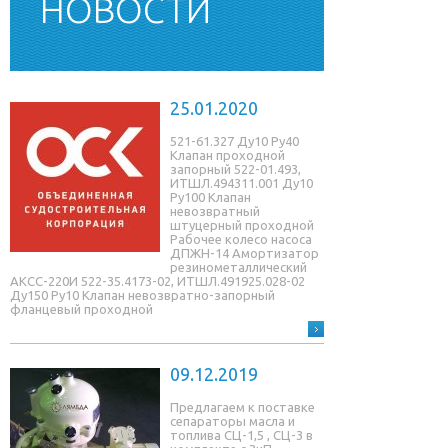
НОВОСТИ
25.01.2020
521-61.327 Ду10 Ру40
Клапан проходной
запорный 522-01.493,
ИТШЛ.494311.001 Ду10
Ру100 Клапан
невозвратный
штуцерный проходной
Рабочее колесо насоса
ДПЖН-14 Амортизатор
резинометаллический
АКСС-220И 522-35.4173-02, ИТШЛ.491925.028-02
Ду150 Ру10 Клапан невозвратно-запорный
фланцевый проходной
09.12.2019
Предлагаем к поставке
сепараторы масла и
топлива СЦ-1,5 , СЦ-3 в