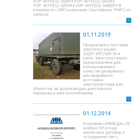
УОР-401У(СЦ-3A)IIУЗ УОР-401У(СЦ-3)IОМ4
УОР-401У(СЦ-3)IIОМ4 УОР-401У(СЦ-3AB)IIУЗ В
комплекте с ЗИП и ключами. Сертификат РМРС по
запросу.
01.11.2019
Предлагаем к поставке
электростанцию
АДЭС-60Т/400 1К в
кунге. Электростанция
предназначена для
использования в
качестве резервного
или аварийного
источника
электропитания для
объектов, не допускающих длительного
перерыва в электроснабжении.
01.12.2014
Компания «ЛЯМБДА» 28
ноября 2014 года
заключила договор о
сотрудничестве с