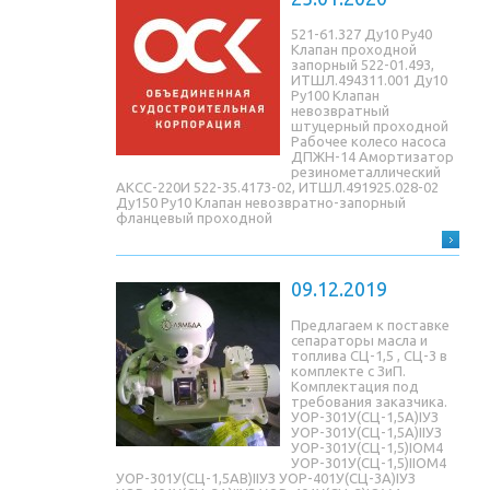
521-61.327 Ду10 Ру40
Клапан проходной
запорный 522-01.493,
ИТШЛ.494311.001 Ду10
Ру100 Клапан
невозвратный
штуцерный проходной
Рабочее колесо насоса
ДПЖН-14 Амортизатор
резинометаллический
АКСС-220И 522-35.4173-02, ИТШЛ.491925.028-02
Ду150 Ру10 Клапан невозвратно-запорный
фланцевый проходной
09.12.2019
Предлагаем к поставке
сепараторы масла и
топлива СЦ-1,5 , СЦ-3 в
комплекте с ЗиП.
Комплектация под
требования заказчика.
УОР-301У(СЦ-1,5A)IУЗ
УОР-301У(СЦ-1,5A)IIУЗ
УОР-301У(СЦ-1,5)IОМ4
УОР-301У(СЦ-1,5)IIОМ4
УОР-301У(СЦ-1,5AB)IIУЗ УОР-401У(СЦ-3A)IУЗ