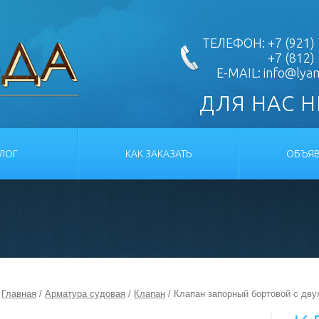
ТЕЛЕФОН: +7 (921) 
+7 (812)
E-MAIL:
info@lya
ДЛЯ НАС 
АЛОГ
КАК ЗАКАЗАТЬ
ОБЪЯВ
Главная
/
Арматура судовая
/
Клапан
/ Клапан запорный бортовой с дв