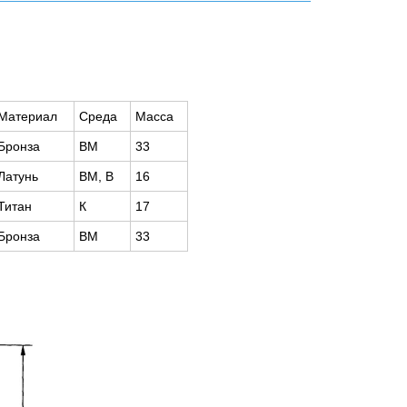
Материал
Среда
Масса
Бронза
ВМ
33
Латунь
ВМ, В
16
Титан
К
17
Бронза
ВМ
33