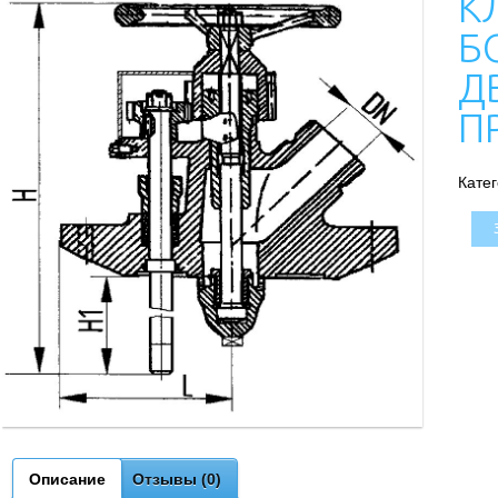
К
Б
Д
П
Кате
Описание
Отзывы (0)