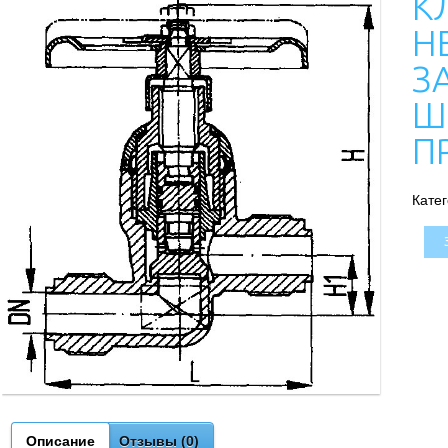
К
Н
З
Ш
П
Кате
Описание
Отзывы (0)