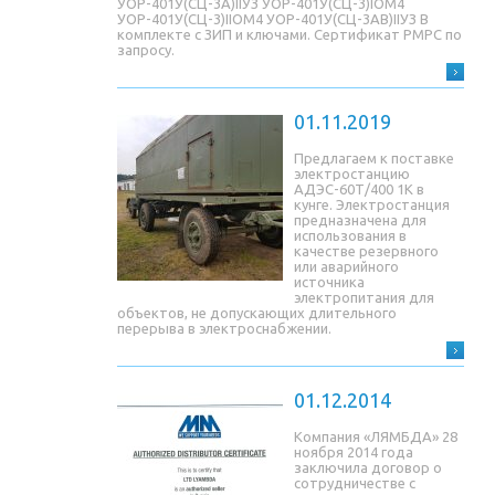
УОР-401У(СЦ-3A)IIУЗ УОР-401У(СЦ-3)IОМ4
УОР-401У(СЦ-3)IIОМ4 УОР-401У(СЦ-3AB)IIУЗ В
комплекте с ЗИП и ключами. Сертификат РМРС по
запросу.
01.11.2019
Предлагаем к поставке
электростанцию
АДЭС-60Т/400 1К в
кунге. Электростанция
предназначена для
использования в
качестве резервного
или аварийного
источника
электропитания для
объектов, не допускающих длительного
перерыва в электроснабжении.
01.12.2014
Компания «ЛЯМБДА» 28
ноября 2014 года
заключила договор о
сотрудничестве с