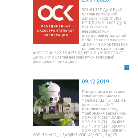
521-61.327 Ду10 Ру40
Клапан проходной
запорный 522-01.493,
ИТШЛ.494311.001 Ду10
Ру100 Клапан
невозвратный
штуцерный проходной
Рабочее колесо насоса
ДПЖН-14 Амортизатор
резинометаллический
АКСС-220И 522-35.4173-02, ИТШЛ.491925.028-02
Ду150 Ру10 Клапан невозвратно-запорный
фланцевый проходной
09.12.2019
Предлагаем к поставке
сепараторы масла и
топлива СЦ-1,5 , СЦ-3 в
комплекте с ЗиП.
Комплектация под
требования заказчика.
УОР-301У(СЦ-1,5A)IУЗ
УОР-301У(СЦ-1,5A)IIУЗ
УОР-301У(СЦ-1,5)IОМ4
УОР-301У(СЦ-1,5)IIОМ4
УОР-301У(СЦ-1,5AB)IIУЗ УОР-401У(СЦ-3A)IУЗ