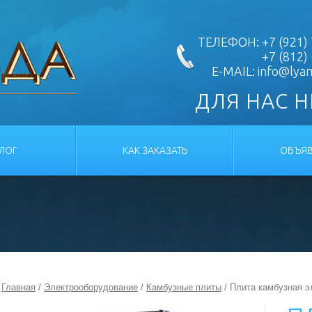
ТЕЛЕФОН: +7 (921) 
+7 (812)
E-MAIL:
info@lya
ДЛЯ НАС 
АЛОГ
КАК ЗАКАЗАТЬ
ОБЪЯВ
Главная
/
Электрооборудование
/
Камбузные плиты
/ Плита камбузная э