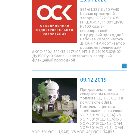
521-61.327 Ду10 Ру40
Клапан проходной
запорный 522-01.493,
ИТШЛ.494311.001 Ду10
Ру100 Клапан
невозвратный
штуцерный проходной
Рабочее колесо насоса
ДПЖН-14 Амортизатор
резинометаллический
АКСС-220И 522-35.4173-02, ИТШЛ.491925.028-02
Ду150 Ру10 Клапан невозвратно-запорный
фланцевый проходной
09.12.2019
Предлагаем к поставке
сепараторы масла и
топлива СЦ-1,5 , СЦ-3 в
комплекте с ЗиП.
Комплектация под
требования заказчика.
УОР-301У(СЦ-1,5A)IУЗ
УОР-301У(СЦ-1,5A)IIУЗ
УОР-301У(СЦ-1,5)IОМ4
УОР-301У(СЦ-1,5)IIОМ4
УОР-301У(СЦ-1,5AB)IIУЗ УОР-401У(СЦ-3A)IУЗ