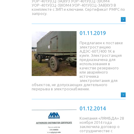
УОР-401У(СЦ-3A)IIУЗ УОР-401У(СЦ-3)IОМ4
УОР-401У(СЦ-3)IIОМ4 УОР-401У(СЦ-3AB)IIУЗ В
комплекте с ЗИП и ключами. Сертификат РМРС по
запросу.
01.11.2019
Предлагаем к поставке
электростанцию
АДЭС-60Т/400 1К в
кунге. Электростанция
предназначена для
использования в
качестве резервного
или аварийного
источника
электропитания для
объектов, не допускающих длительного
перерыва в электроснабжении.
01.12.2014
Компания «ЛЯМБДА» 28
ноября 2014 года
заключила договор о
сотрудничестве с