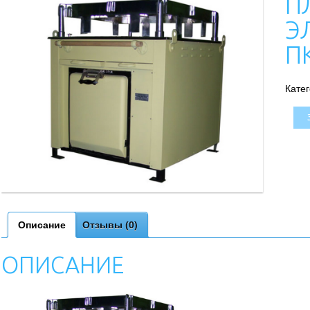
П
Э
П
Кате
Описание
Отзывы (0)
ОПИСАНИЕ