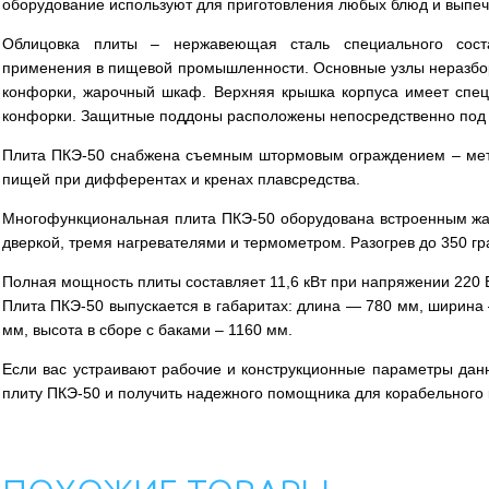
оборудование используют для приготовления любых блюд и выпеч
Облицовка плиты – нержавеющая сталь специального сост
применения в пищевой промышленности. Основные узлы неразбор
конфорки, жарочный шкаф. Верхняя крышка корпуса имеет спец
конфорки. Защитные поддоны расположены непосредственно под
Плита ПКЭ-50 снабжена съемным штормовым ограждением – мет
пищей при дифферентах и кренах плавсредства.
Многофункциональная плита ПКЭ-50 оборудована встроенным ж
дверкой, тремя нагревателями и термометром. Разогрев до 350 гр
Полная мощность плиты составляет 11,6 кВт при напряжении 220 В
Плита ПКЭ-50 выпускается в габаритах: длина — 780 мм, ширина 
мм, высота в сборе с баками – 1160 мм.
Если вас устраивают рабочие и конструкционные параметры дан
плиту ПКЭ-50 и получить надежного помощника для корабельного 