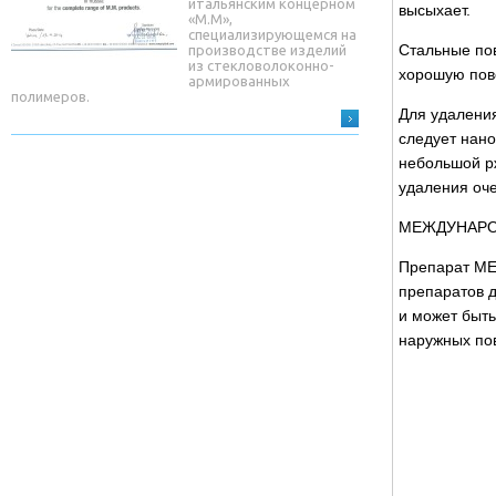
итальянским концерном
высыхает.
«М.М»,
специализирующемся на
Стальные пов
производстве изделий
из стекловолоконно-
хорошую пове
армированных
полимеров.
Для удалени
следует нано
небольшой рж
удаления оч
МЕЖДУНАРО
Препарат ME
препаратов 
и может быть
наружных пов