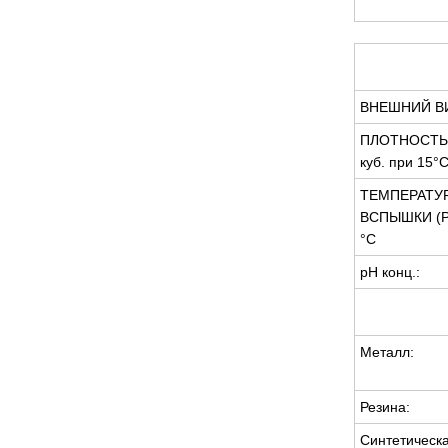
ВНЕШНИЙ В
ПЛОТНОСТЬ 
куб. при 15°С
ТЕМПЕРАТУ
ВСПЫШКИ (Р
°С
pH конц.:
Металл:
Резина:
Синтетическ