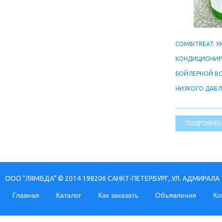
COMBITREAT. 
КОНДИЦИОНИР
БОЙЛЕРНОЙ В
НИЗКОГО ДАВЛЕ
ПОДРОБНЕЕ
ООО "ЛЯМБДА" © 2014 198206 САНКТ-ПЕТЕРБУРГ, УЛ. АДМИРАЛА 
Главная
Каталог
Как заказать
Объявления
Ко