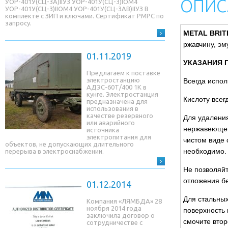
ОПИС
УОР-401У(СЦ-3A)IIУЗ УОР-401У(СЦ-3)IОМ4
УОР-401У(СЦ-3)IIОМ4 УОР-401У(СЦ-3AB)IIУЗ В
комплекте с ЗИП и ключами. Сертификат РМРС по
запросу.
METAL BRIT
ржавчину, эм
01.11.2019
УКАЗАНИЯ 
Предлагаем к поставке
электростанцию
Всегда испол
АДЭС-60Т/400 1К в
кунге. Электростанция
Кислоту всег
предназначена для
использования в
качестве резервного
Для удаления
или аварийного
нержавеющей
источника
электропитания для
чистом виде 
объектов, не допускающих длительного
необходимо.
перерыва в электроснабжении.
Не позволяйт
отложения бе
01.12.2014
Для стальных
Компания «ЛЯМБДА» 28
ноября 2014 года
поверхность
заключила договор о
смочите втор
сотрудничестве с