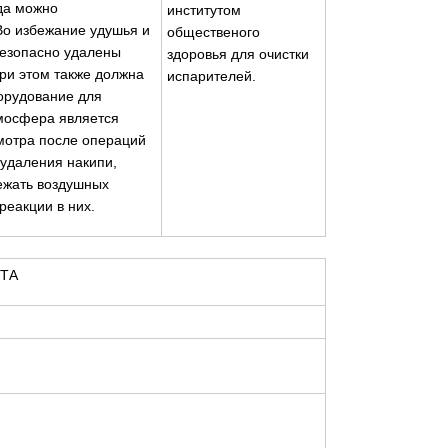
ода можно
институтом
Во избежание удушья и
общественого
безопасно удалены
здоровья для очистки
ри этом также должна
испарителей.
орудование для
тмосфера является
мотра после операций
удаления накипи,
бежать воздушных
реакции в них.
ТА