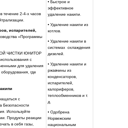
• Быстрое и
эффективное
 течение 2-4-х часов
удаление накипи.
йтрализации.
• Удаление накипи из
ров, испарителей,
котлов.
уководства «Программы
• Удаление накипи в
системах охлаждения
СКОЙ ЧИСТКИ ЮНИТОР
дизелей.
 использования с
• Удаление накипи и
аченными для удаления
ржавчины из
 оборудования, где
конденсаторов,
испарителей,
накипи
калориферов,
теплообменников и т.
ращаться с
д.
а Безопасности
лия. Используйте
• Одобрена
ми. Продукты реакции
Норвежским
чать в себя газы,
национальным