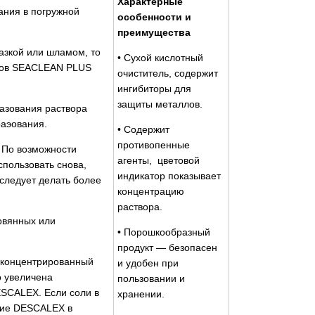
Характерные
ания в погружной
особенности и
преимущества
азкой или шламом, то
• Сухой кислотный
атов SEACLEAN PLUS
очиститель, содержит
ингибиторы для
защиты металлов.
азования раствора
раэования.
• Содержит
противопенные
. По возможности
агенты, цветовой
спользовать снова,
индикатор показывает
следует делать более
концентрацию
раствора.
овянных или
• Порошкообразный
продукт — безопасен
е концентрированный
и удобен при
о увеличена
пользовании и
ESCALEX. Если соли в
хранении.
ние DESCALEX в