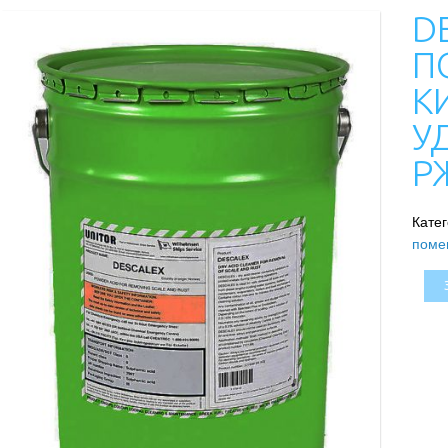
D
П
К
У
Р
Кате
поме