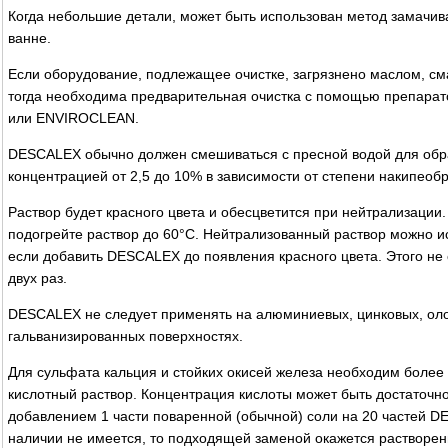
Когда небольшие детали, может быть использован метод замачив
ванне.
Если оборудование, подлежащее очистке, загрязнено маслом, см
тогда необходима предварительная очистка с помощью препар
или ENVIROCLEAN.
DESCALEX обычно должен смешиваться с пресной водой для обр
концентрацией от 2,5 до 10% в зависимости от степени накипеоб
Раствор будет красного цвета и обесцветится при нейтрализации
подогрейте раствор до 60°С. Нейтрализованный раствор можно и
если добавить DESCALEX до появления красного цвета. Этого не 
двух раз.
DESCALEX не следует применять на алюминиевых, цинковых, ол
гальванизированных поверхностях.
Для сульфата кальция и стойких окисей железа необходим боле
кислотный раствор. Концентрация кислоты может быть достаточн
добавлением 1 части поваренной (обычной) соли на 20 частей D
наличии не имеется, то подходящей заменой окажется растворе