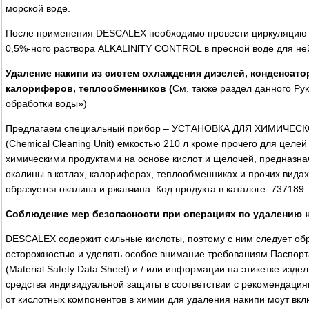
морской воде.
После применения DESCALEX необходимо провести циркуляцию в
0,5%-ного раствора ALKALINlTY CONTROL в пресной воде для не
Удаление накипи из систем охлаждения дизелей, конденсато
калориферов, теплообменников (
См. также раздел данного Р
обработки воды»)
Предлагаем специальный прибор – УСТАНОВКА ДЛЯ ХИМИЧЕ
(Chemical Cleaning Unit) емкостью 210 л кроме прочего для целей
химическими продуктами на основе кислот и щелочей, предназн
окалины в котлах, калориферах, теплообменниках и прочих видах
образуется окалина и ржавчина. Код продукта в каталоге: 737189.
Соблюдение мер безопасности при операциях по удалению 
DESCALEX содержит сильные кислоты, поэтому с ним следует об
осторожностью и уделять особое внимание требованиям Паспорт
(Material Safety Data Sheet) и / или информации на этикетке изде
средства индивидуальной защиты в соответствии с рекомендация
от кислотных компонентов в химии для удаления накипи моут вклю