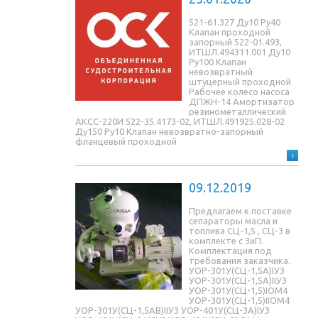
521-61.327 Ду10 Ру40
Клапан проходной
запорный 522-01.493,
ИТШЛ.494311.001 Ду10
Ру100 Клапан
невозвратный
штуцерный проходной
Рабочее колесо насоса
ДПЖН-14 Амортизатор
резинометаллический
АКСС-220И 522-35.4173-02, ИТШЛ.491925.028-02
Ду150 Ру10 Клапан невозвратно-запорный
фланцевый проходной
09.12.2019
Предлагаем к поставке
сепараторы масла и
топлива СЦ-1,5 , СЦ-3 в
комплекте с ЗиП.
Комплектация под
требования заказчика.
УОР-301У(СЦ-1,5A)IУЗ
УОР-301У(СЦ-1,5A)IIУЗ
УОР-301У(СЦ-1,5)IОМ4
УОР-301У(СЦ-1,5)IIОМ4
УОР-301У(СЦ-1,5AB)IIУЗ УОР-401У(СЦ-3A)IУЗ