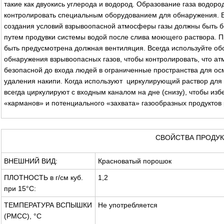
такие как двуокись углерода и водород. Образование газа водор
контролировать специальным оборудованием для обнаружения. 
создания условий взрывоопасной атмосферы газы должны быть 
путем продувки системы водой после слива моющего раствора. П
быть предусмотрена должная вентиляция. Всегда используйте об
обнаружения взрывоопасных газов, чтобы контролировать, что а
безопасной до входа людей в ограниченные пространства для ос
удаления накипи. Когда используют циркулирующий раствор для 
всегда циркулируют с входным каналом на дне (снизу), чтобы из
«карманов» и потенциального «захвата» газообразных продуктов 
СВОЙСТВА ПРОДУК
ВНЕШНИЙ ВИД:
Красноватый порошок
ПЛОТНОСТЬ в г/см куб.
1,2
при 15°С:
ТЕМПЕРАТУРА ВСПЫШКИ
Не употребляется
(РМСС), °С