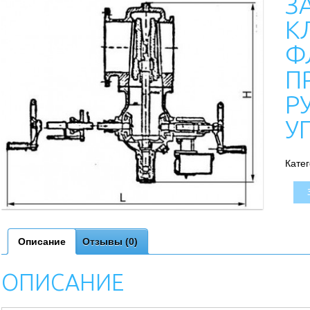
З
К
Ф
П
Р
У
Кате
Описание
Отзывы (0)
ОПИСАНИЕ