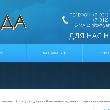
ТЕЛЕФОН: +7 (921) 
+7 (812)
E-MAIL:
info@lya
ДЛЯ НАС 
АЛОГ
КАК ЗАКАЗАТЬ
ОБЪЯВ
Главная
/
Арматура судовая
/
Клинкетная задвижка
/ Задвижка клинкет