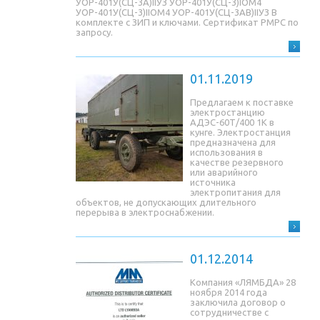
УОР-401У(СЦ-3A)IIУЗ УОР-401У(СЦ-3)IОМ4
УОР-401У(СЦ-3)IIОМ4 УОР-401У(СЦ-3AB)IIУЗ В
комплекте с ЗИП и ключами. Сертификат РМРС по
запросу.
01.11.2019
Предлагаем к поставке
электростанцию
АДЭС-60Т/400 1К в
кунге. Электростанция
предназначена для
использования в
качестве резервного
или аварийного
источника
электропитания для
объектов, не допускающих длительного
перерыва в электроснабжении.
01.12.2014
Компания «ЛЯМБДА» 28
ноября 2014 года
заключила договор о
сотрудничестве с