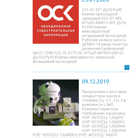
521-61.327 Ду10 Ру40
Клапан проходной
запорный 522-01.493,
ИТШЛ.494311.001 Ду10
Ру100 Клапан
невозвратный
штуцерный проходной
Рабочее колесо насоса
ДПЖН-14 Амортизатор
резинометаллический
АКСС-220И 522-35.4173-02, ИТШЛ.491925.028-02
Ду150 Ру10 Клапан невозвратно-запорный
фланцевый проходной
09.12.2019
Предлагаем к поставке
сепараторы масла и
топлива СЦ-1,5 , СЦ-3 в
комплекте с ЗиП.
Комплектация под
требования заказчика.
УОР-301У(СЦ-1,5A)IУЗ
УОР-301У(СЦ-1,5A)IIУЗ
УОР-301У(СЦ-1,5)IОМ4
УОР-301У(СЦ-1,5)IIОМ4
УОР-301У(СЦ-1,5AB)IIУЗ УОР-401У(СЦ-3A)IУЗ