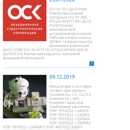
521-61.327 Ду10 Ру40
Клапан проходной
запорный 522-01.493,
ИТШЛ.494311.001 Ду10
Ру100 Клапан
невозвратный
штуцерный проходной
Рабочее колесо насоса
ДПЖН-14 Амортизатор
резинометаллический
АКСС-220И 522-35.4173-02, ИТШЛ.491925.028-02
Ду150 Ру10 Клапан невозвратно-запорный
фланцевый проходной
09.12.2019
Предлагаем к поставке
сепараторы масла и
топлива СЦ-1,5 , СЦ-3 в
комплекте с ЗиП.
Комплектация под
требования заказчика.
УОР-301У(СЦ-1,5A)IУЗ
УОР-301У(СЦ-1,5A)IIУЗ
УОР-301У(СЦ-1,5)IОМ4
УОР-301У(СЦ-1,5)IIОМ4
УОР-301У(СЦ-1,5AB)IIУЗ УОР-401У(СЦ-3A)IУЗ