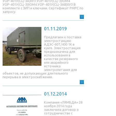
УОР-401У(СЦ-3A)IIУЗ УОР-401У(СЦ-3)IОМ4
УОР-401У(СЦ-3)IIОМ4 УОР-401У(СЦ-3AB)IIУЗ В
комплекте с ЗИП и ключами. Сертификат РМРС по
запросу.
01.11.2019
Предлагаем к поставке
электростанцию
АДЭС-60Т/400 1К в
кунге. Электростанция
предназначена для
использования в
качестве резервного
или аварийного
источника
электропитания для
объектов, не допускающих длительного
перерыва в электроснабжении.
01.12.2014
Компания «ЛЯМБДА» 28
ноября 2014 года
заключила договор о
сотрудничестве с