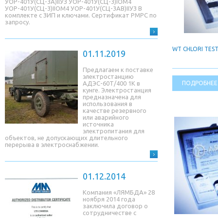
УОР-401У(СЦ-3A)IIУЗ УОР-401У(СЦ-3)IОМ4
УОР-401У(СЦ-3)IIОМ4 УОР-401У(СЦ-3AB)IIУЗ В
комплекте с ЗИП и ключами. Сертификат РМРС по
запросу.
WT CHLORI TEST
01.11.2019
Предлагаем к поставке
электростанцию
ПОДРОБНЕЕ
АДЭС-60Т/400 1К в
кунге. Электростанция
предназначена для
использования в
качестве резервного
или аварийного
источника
электропитания для
объектов, не допускающих длительного
перерыва в электроснабжении.
01.12.2014
Компания «ЛЯМБДА» 28
ноября 2014 года
заключила договор о
сотрудничестве с