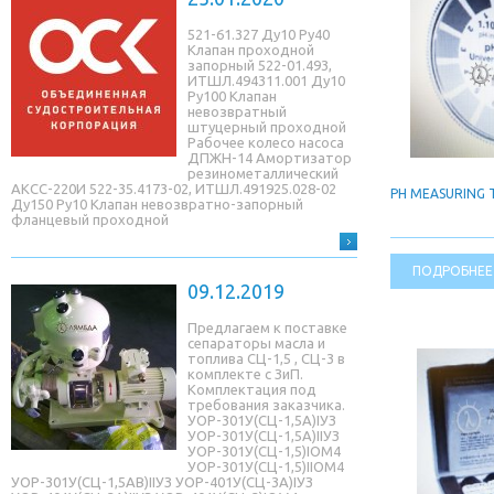
521-61.327 Ду10 Ру40
Клапан проходной
запорный 522-01.493,
ИТШЛ.494311.001 Ду10
Ру100 Клапан
невозвратный
штуцерный проходной
Рабочее колесо насоса
ДПЖН-14 Амортизатор
резинометаллический
АКСС-220И 522-35.4173-02, ИТШЛ.491925.028-02
PH MEASURING 
Ду150 Ру10 Клапан невозвратно-запорный
фланцевый проходной
ПОДРОБНЕЕ
09.12.2019
Предлагаем к поставке
сепараторы масла и
топлива СЦ-1,5 , СЦ-3 в
комплекте с ЗиП.
Комплектация под
требования заказчика.
УОР-301У(СЦ-1,5A)IУЗ
УОР-301У(СЦ-1,5A)IIУЗ
УОР-301У(СЦ-1,5)IОМ4
УОР-301У(СЦ-1,5)IIОМ4
УОР-301У(СЦ-1,5AB)IIУЗ УОР-401У(СЦ-3A)IУЗ