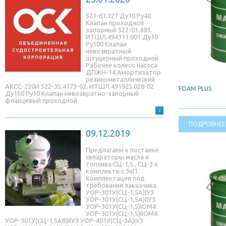
521-61.327 Ду10 Ру40
Клапан проходной
запорный 522-01.493,
ИТШЛ.494311.001 Ду10
Ру100 Клапан
невозвратный
штуцерный проходной
Рабочее колесо насоса
ДПЖН-14 Амортизатор
резинометаллический
АКСС-220И 522-35.4173-02, ИТШЛ.491925.028-02
FOAM PLUS
Ду150 Ру10 Клапан невозвратно-запорный
фланцевый проходной
ПОДРОБНЕЕ
09.12.2019
Предлагаем к поставке
сепараторы масла и
топлива СЦ-1,5 , СЦ-3 в
комплекте с ЗиП.
Комплектация под
требования заказчика.
УОР-301У(СЦ-1,5A)IУЗ
УОР-301У(СЦ-1,5A)IIУЗ
УОР-301У(СЦ-1,5)IОМ4
УОР-301У(СЦ-1,5)IIОМ4
УОР-301У(СЦ-1,5AB)IIУЗ УОР-401У(СЦ-3A)IУЗ