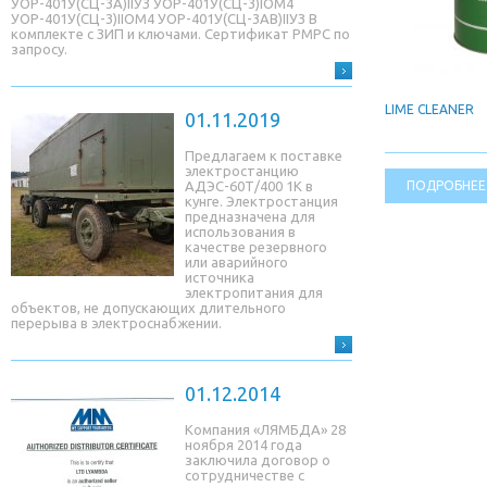
УОР-401У(СЦ-3A)IIУЗ УОР-401У(СЦ-3)IОМ4
УОР-401У(СЦ-3)IIОМ4 УОР-401У(СЦ-3AB)IIУЗ В
комплекте с ЗИП и ключами. Сертификат РМРС по
запросу.
LIME CLEANER
01.11.2019
Предлагаем к поставке
электростанцию
ПОДРОБНЕЕ
АДЭС-60Т/400 1К в
кунге. Электростанция
предназначена для
использования в
качестве резервного
или аварийного
источника
электропитания для
объектов, не допускающих длительного
перерыва в электроснабжении.
01.12.2014
Компания «ЛЯМБДА» 28
ноября 2014 года
заключила договор о
сотрудничестве с