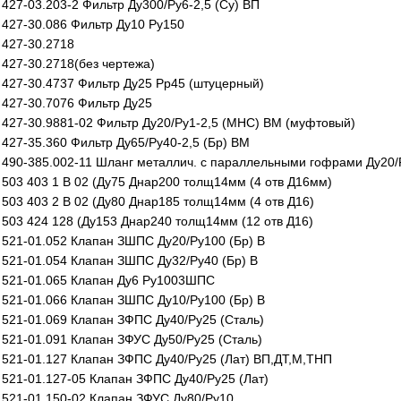
427-03.203-2 Фильтр Ду300/Ру6-2,5 (Су) ВП
427-30.086 Фильтр Ду10 Ру150
427-30.2718
427-30.2718(без чертежа)
427-30.4737 Фильтр Ду25 Рр45 (штуцерный)
427-30.7076 Фильтр Ду25
427-30.9881-02 Фильтр Ду20/Ру1-2,5 (МНС) ВМ (муфтовый)
427-35.360 Фильтр Ду65/Ру40-2,5 (Бр) ВМ
490-385.002-11 Шланг металлич. с параллельными гофрами Ду20
503 403 1 В 02 (Ду75 Днар200 толщ14мм (4 отв Д16мм)
503 403 2 В 02 (Ду80 Днар185 толщ14мм (4 отв Д16)
503 424 128 (Ду153 Днар240 толщ14мм (12 отв Д16)
521-01.052 Клапан ЗШПС Ду20/Ру100 (Бр) В
521-01.054 Клапан ЗШПС Ду32/Ру40 (Бр) В
521-01.065 Клапан Ду6 Ру1003ШПС
521-01.066 Клапан ЗШПС Ду10/Ру100 (Бр) В
521-01.069 Клапан ЗФПС Ду40/Ру25 (Сталь)
521-01.091 Клапан ЗФУС Ду50/Ру25 (Сталь)
521-01.127 Клапан ЗФПС Ду40/Ру25 (Лат) ВП,ДТ,М,ТНП
521-01.127-05 Клапан ЗФПС Ду40/Ру25 (Лат)
521-01.150-02 Клапан ЗФУС Ду80/Ру10