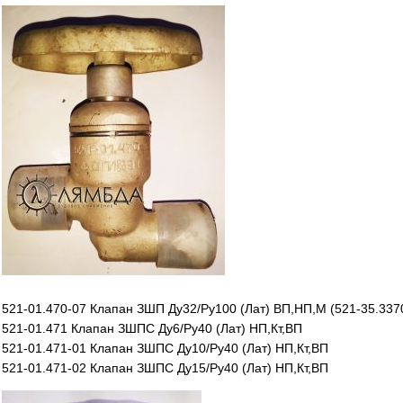
521-01.470-07 Клапан ЗШП Ду32/Ру100 (Лат) ВП,НП,М (521-35.3370
521-01.471 Клапан ЗШПC Ду6/Ру40 (Лат) НП,Кт,ВП
521-01.471-01 Клапан ЗШПС Ду10/Ру40 (Лат) НП,Кт,ВП
521-01.471-02 Клапан ЗШПС Ду15/Ру40 (Лат) НП,Кт,ВП