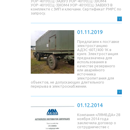
УОР-401У(СЦ-3A)IIУЗ УОР-401У(СЦ-3)IОМ4
УОР-401У(СЦ-3)IIОМ4 УОР-401У(СЦ-3AB)IIУЗ В
комплекте с ЗИП и ключами. Сертификат РМРС по
запросу.
01.11.2019
Предлагаем к поставке
электростанцию
АДЭС-60Т/400 1К в
кунге. Электростанция
предназначена для
использования в
качестве резервного
или аварийного
источника
электропитания для
объектов, не допускающих длительного
перерыва в электроснабжении.
01.12.2014
Компания «ЛЯМБДА» 28
ноября 2014 года
заключила договор о
сотрудничестве с