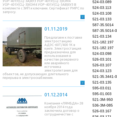
УОР-401У(СЦ-3A)IIУЗ УОР-401У(СЦ-3)IОМ4
524-03.089
УОР-401У(СЦ-3)IIОМ4 УОР-401У(СЦ-3AB)IIУЗ В
524-03.113
комплекте с ЗИП и ключами. Сертификат РМРС по
запросу.
524-03.108
521-03.133
587-35.5014
01.11.2019
587-35.5014-
521-03.134
Предлагаем к поставке
электростанцию
521-182.197
АДЭС-60Т/400 1К в
521-182.197
кунге. Электростанция
предназначена для
524-03.098
использования в
526-03.101
качестве резервного
или аварийного
526-03.107
источника
электропитания для
524-03.123
объектов, не допускающих длительного
521-35.3441-
перерыва в электроснабжении.
521-03.135
595-03.011
595-01.003
01.12.2014
521-3М-950
Компания «ЛЯМБДА» 28
536-3М-085
ноября 2014 года
заключила договор о
526-03.167
сотрудничестве с
526-03.171