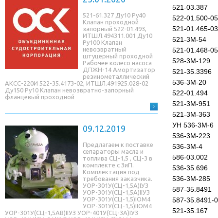
521-03.387
521-61.327 Ду10 Ру40
522-01.500-05
Клапан проходной
521-01.465-03
запорный 522-01.493,
ИТШЛ.494311.001 Ду10
521-3М-54
Ру100 Клапан
невозвратный
521-01.468-05
штуцерный проходной
528-3М-129
Рабочее колесо насоса
ДПЖН-14 Амортизатор
521-35.3396
резинометаллический
536-3М-20
АКСС-220И 522-35.4173-02, ИТШЛ.491925.028-02
Ду150 Ру10 Клапан невозвратно-запорный
522-01.494
фланцевый проходной
521-3М-951
521-3М-363
УН 536-3М-6
09.12.2019
536-3М-223
Предлагаем к поставке
536-3М-4
сепараторы масла и
586-03.002
топлива СЦ-1,5 , СЦ-3 в
комплекте с ЗиП.
536-35.696
Комплектация под
536-3М-285
требования заказчика.
УОР-301У(СЦ-1,5A)IУЗ
587-35.8491
УОР-301У(СЦ-1,5A)IIУЗ
УОР-301У(СЦ-1,5)IОМ4
587-35.8491-
УОР-301У(СЦ-1,5)IIОМ4
521-35.167
УОР-301У(СЦ-1,5AB)IIУЗ УОР-401У(СЦ-3A)IУЗ