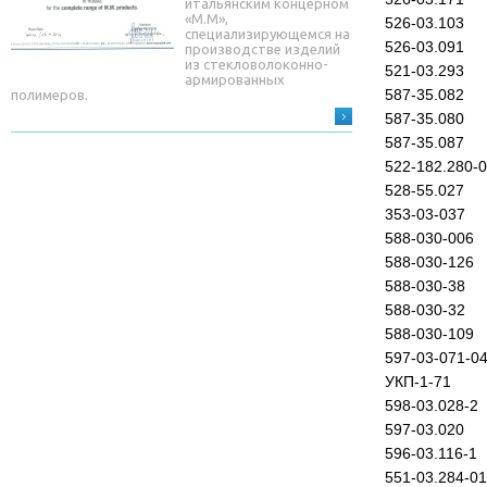
итальянским концерном
«М.М»,
526-03.103
специализирующемся на
526-03.091
производстве изделий
из стекловолоконно-
521-03.293
армированных
587-35.082
полимеров.
587-35.080
587-35.087
522-182.280-
528-55.027
353-03-037
588-030-006
588-030-126
588-030-38
588-030-32
588-030-109
597-03-071-0
УКП-1-71
598-03.028-2
597-03.020
596-03.116-1
551-03.284-01