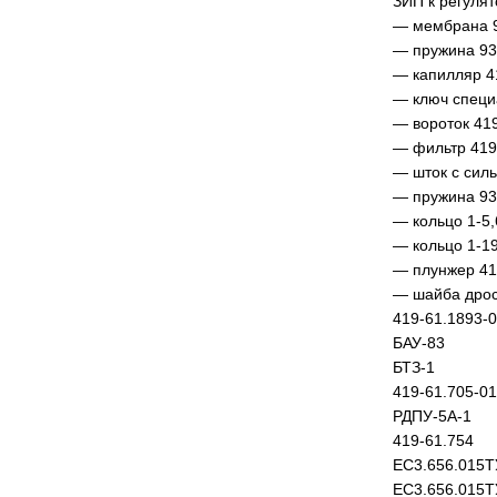
ЗИП к регулят
— мембрана 9
— пружина 93
— капилляр 4
— ключ специ
— вороток 41
— фильтр 419
— шток с сил
— пружина 93
— кольцо 1-5,
— кольцо 1-19
— плунжер 41
— шайба дрос
419-61.1893-
БАУ-83
БТЗ-1
419-61.705-01
РДПУ-5А-1
419-61.754
ЕС3.656.015Т
ЕС3.656.015Т