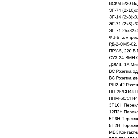
ВСКМ 5/20 В
ЭГ-74 (2х10)
ЭГ-14 (2х8)х
ЭГ-71 (2х8)х
ЭГ-71 25х32х
ФВ-6 Компрес
РД-2-ОМ5-02, 
ПРУ-5, 220 В 
СУ3-24-ВМН С
ДЭМШ-1А Ми
ВС Розетка о
ВС Розетка д
РШ2-42 Розет
ПП-25/СП44 П
ППМ-60/СП44
3П16Н Перек
12П2Н Перек
5П6Н Перекл
5П2Н Перекл
МБК Контактн