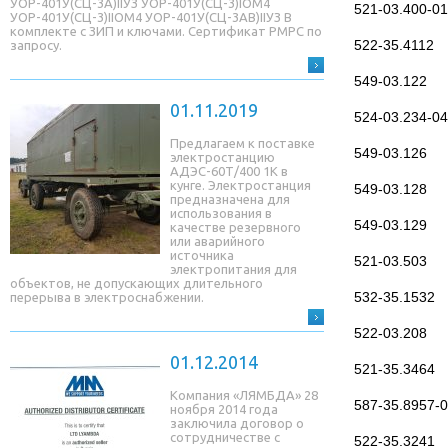
УОР-401У(СЦ-3A)IIУЗ УОР-401У(СЦ-3)IОМ4
521-03.400-01
УОР-401У(СЦ-3)IIОМ4 УОР-401У(СЦ-3AB)IIУЗ В
комплекте с ЗИП и ключами. Сертификат РМРС по
522-35.4112
запросу.
549-03.122
01.11.2019
524-03.234-04
Предлагаем к поставке
549-03.126
электростанцию
АДЭС-60Т/400 1К в
кунге. Электростанция
549-03.128
предназначена для
использования в
549-03.129
качестве резервного
или аварийного
источника
521-03.503
электропитания для
объектов, не допускающих длительного
532-35.1532
перерыва в электроснабжении.
522-03.208
01.12.2014
521-35.3464
Компания «ЛЯМБДА» 28
587-35.8957-
ноября 2014 года
заключила договор о
сотрудничестве с
522-35.3241