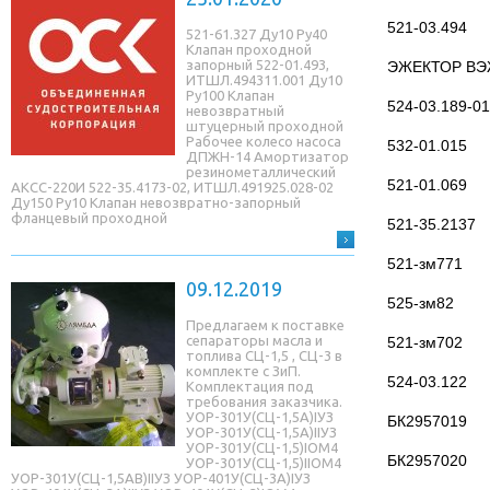
521-03.494
521-61.327 Ду10 Ру40
Клапан проходной
запорный 522-01.493,
ЭЖЕКТОР ВЭ
ИТШЛ.494311.001 Ду10
Ру100 Клапан
524-03.189-01
невозвратный
штуцерный проходной
Рабочее колесо насоса
532-01.015
ДПЖН-14 Амортизатор
резинометаллический
521-01.069
АКСС-220И 522-35.4173-02, ИТШЛ.491925.028-02
Ду150 Ру10 Клапан невозвратно-запорный
фланцевый проходной
521-35.2137
521-зм771
09.12.2019
525-зм82
Предлагаем к поставке
сепараторы масла и
521-зм702
топлива СЦ-1,5 , СЦ-3 в
комплекте с ЗиП.
524-03.122
Комплектация под
требования заказчика.
УОР-301У(СЦ-1,5A)IУЗ
БК2957019
УОР-301У(СЦ-1,5A)IIУЗ
УОР-301У(СЦ-1,5)IОМ4
БК2957020
УОР-301У(СЦ-1,5)IIОМ4
УОР-301У(СЦ-1,5AB)IIУЗ УОР-401У(СЦ-3A)IУЗ