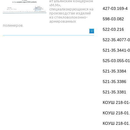
итальянским концерном
«М.М»,
427-03.169-4
специализирующемся на
производстве изделий
из стекловолоконно-
598-03.082
армированных
полимеров.
522-03.216
522-35.4077-
521-35.3441-
525-03.055-01
521-35.3384
521-35.3386
521-35.3381
КОУШ 218-01
КОУШ 218-01
КОУШ 218-01