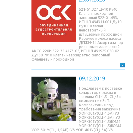
521-61.327 Ду10 Ру40
Клапан проходной
запорный 522-01.493,
ИТШЛ.494311.001 Ду10
Ру100 Клапан
невозвратный
штуцерный проходной
Рабочее колесо насоса
ДПЖН-14 Амортизатор
резинометаллический
АКСС-220И 522-35.4173-02, ИТШЛ.491925.028-02
Ду150 Ру10 Клапан невозвратно-запорный
фланцевый проходной
09.12.2019
Предлагаем к поставке
сепараторы масла и
топлива СЦ-1,5 , СЦ-3 в
комплекте с ЗиП.
Комплектация под
требования заказчика.
УОР-301У(СЦ-1,5A)IУЗ
УОР-301У(СЦ-1,5A)IIУЗ
УОР-301У(СЦ-1,5)IОМ4
УОР-301У(СЦ-1,5)IIОМ4
УОР-301У(СЦ-1,5AB)IIУЗ УОР-401У(СЦ-3A)IУЗ