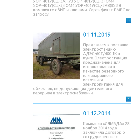
УОР-401У(СЦ-3A)IIУЗ УОР-401У(СЦ-3)IОМ4
УОР-401У(СЦ-3)IIОМ4 УОР-401У(СЦ-3AB)IIУЗ В
комплекте с ЗИП и ключами. Сертификат РМРС по
запросу.
01.11.2019
Предлагаем к поставке
электростанцию
АДЭС-60Т/400 1К в
кунге. Электростанция
предназначена для
использования в
качестве резервного
или аварийного
источника
электропитания для
объектов, не допускающих длительного
перерыва в электроснабжении.
01.12.2014
Компания «ЛЯМБДА» 28
ноября 2014 года
заключила договор о
сотрудничестве с