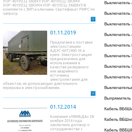
УОР-401У(СЦ-3A)IIУЗ УОР-401У(СЦ-3)IОМ4
Выключатель 
УОР-401У(СЦ-3)IIОМ4 УОР-401У(СЦ-3AB)IIУЗ В
комплекте с ЗИП и ключами. Сертификат РМРС по
Выключатель 
запросу.
Выключатель 
01.11.2019
Выключатель 
Предлагаем к поставке
Выключатель 
электростанцию
АДЭС-60Т/400 1К в
кунге. Электростанция
Выключатель 
предназначена для
использования в
Выключатель 
качестве резервного
или аварийного
источника
Выключатель 
электропитания для
объектов, не допускающих длительного
Выключательа
перерыва в электроснабжении.
Выпрямитель
01.12.2014
Кабель ВБбШн
Компания «ЛЯМБДА» 28
Кабель ВБШнг
ноября 2014 года
заключила договор о
сотрудничестве с
Кабель ВВБШВ