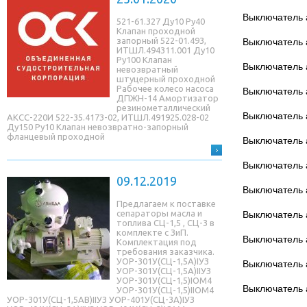
Выключатель 
521-61.327 Ду10 Ру40
Клапан проходной
запорный 522-01.493,
Выключатель 
ИТШЛ.494311.001 Ду10
Ру100 Клапан
Выключатель 
невозвратный
штуцерный проходной
Рабочее колесо насоса
Выключатель 
ДПЖН-14 Амортизатор
резинометаллический
Выключатель 
АКСС-220И 522-35.4173-02, ИТШЛ.491925.028-02
Ду150 Ру10 Клапан невозвратно-запорный
фланцевый проходной
Выключатель 
Выключатель 
09.12.2019
Выключатель 
Предлагаем к поставке
сепараторы масла и
Выключатель 
топлива СЦ-1,5 , СЦ-3 в
комплекте с ЗиП.
Выключатель 
Комплектация под
требования заказчика.
УОР-301У(СЦ-1,5A)IУЗ
Выключатель 
УОР-301У(СЦ-1,5A)IIУЗ
УОР-301У(СЦ-1,5)IОМ4
Выключатель 
УОР-301У(СЦ-1,5)IIОМ4
УОР-301У(СЦ-1,5AB)IIУЗ УОР-401У(СЦ-3A)IУЗ