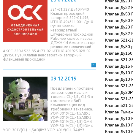
Клапан Ду20 
Клапан Ду32 
521-61.327 Ду10 Ру40
Клапан проходной
Клапан Ду50 Р
запорный 522-01.493,
Клапан Ду50 Р
ИТШЛ.494311.001 Ду10
Ру100 Клапан
Клапан Ду20 Р
невозвратный
Клапан Ду32 Р
штуцерный проходной
Рабочее колесо насоса
Клапан 521-2
ДПЖН-14 Амортизатор
Клапан Ду80 
резинометаллический
АКСС-220И 522-35.4173-02, ИТШЛ.491925.028-02
Клапан Ду150
Ду150 Ру10 Клапан невозвратно-запорный
фланцевый проходной
Клапан 521-3
Клапан Ду15 
Клапан Ду10 
09.12.2019
Клапан Ду10 Р
Клапан 521-3
Предлагаем к поставке
Клапан Ду20Р
сепараторы масла и
топлива СЦ-1,5 , СЦ-3 в
Клапан 521-3
комплекте с ЗиП.
Комплектация под
Клапан 521-3
требования заказчика.
Клапан Рычаж
УОР-301У(СЦ-1,5A)IУЗ
УОР-301У(СЦ-1,5A)IIУЗ
Клапан Ду10 
УОР-301У(СЦ-1,5)IОМ4
Клапан Ду10 Р
УОР-301У(СЦ-1,5)IIОМ4
УОР-301У(СЦ-1,5AB)IIУЗ УОР-401У(СЦ-3A)IУЗ
Клапан Ду10 