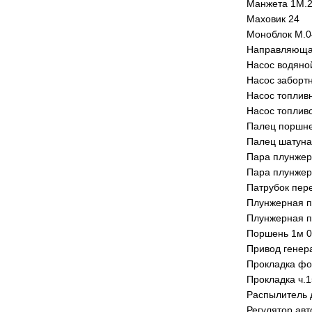
Манжета 1М.2
Маховик 24
Моноблок М.0
Направляющая
Насос водяно
Насос заборт
Насос топлив
Насос топлив
Палец поршн
Палец шатуна
Пара плунжер
Пара плунжер
Патрубок пер
Плунжерная п
Плунжерная п
Поршень 1м 0
Привод генера
Прокладка фо
Прокладка ч.
Распылитель 
Регулятор авт