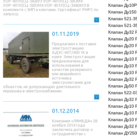
УОР-401У(СЦ-3A)IIУЗ УОР-401У(СЦ-3)IОМ4
Клапан Ду10Р
УОР-401У(СЦ-3)IIОМ4 УОР-401У(СЦ-3AB)IIУЗ В
комплекте с ЗИП и ключами. Сертификат РМРС по
Клапан Ду150
запросу.
Клапан 521-3
Клапан 521-3
Клапан Ду32 Р
01.11.2019
Клапан Ду20 
Предлагаем к поставке
Клапан Ду20 
электростанцию
Клапан Ду10 Р
АДЭС-60Т/400 1К в
кунге. Электростанция
Клапан Ду10 Р
предназначена для
использования в
Клапан Ду10 Р
качестве резервного
Клапан Ду10 
или аварийного
источника
Клапан Ду32 
электропитания для
Клапан Ду50 
объектов, не допускающих длительного
перерыва в электроснабжении.
Клапан 522-0
Клапан Ду32 
Клапан Ду10 
01.12.2014
Клапан Ду10 Р
Клапан Ду10 
Компания «ЛЯМБДА» 28
ноября 2014 года
Клапан Ду32 
заключила договор о
Клапан ДУ250
сотрудничестве с