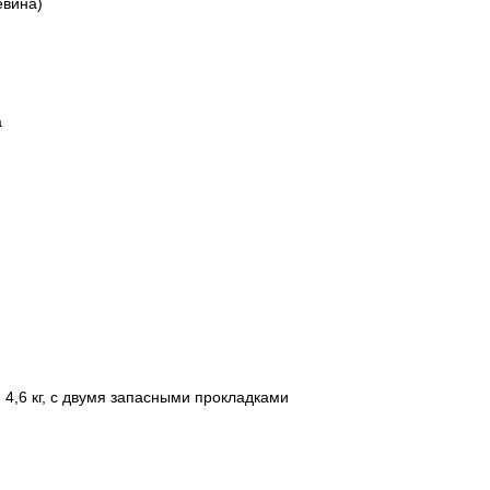
евина)
а
 4,6 кг, с двумя запасными прокладками