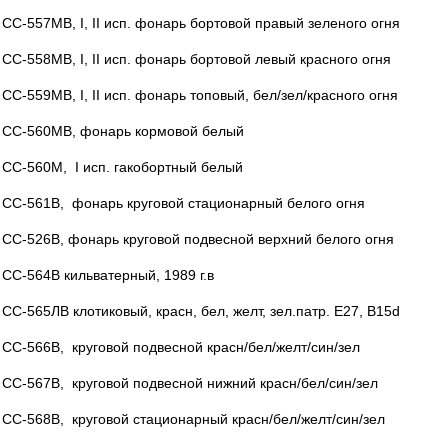
СС-557МВ, I, II исп. фонарь бортовой правый зеленого огня
СС-558МВ, I, II исп. фонарь бортовой левый красного огня
СС-559МВ, I, II исп. фонарь топовый, бел/зел/красного огня
СС-560МВ, фонарь кормовой белый
СС-560М, I исп. гакобортный белый
СС-561В, фонарь круговой стационарный белого огня
СС-526В, фонарь круговой подвесной верхний белого огня
СС-564В кильватерный, 1989 г.в
СС-565ЛВ клотиковый, красн, бел, желт, зел.патр. Е27, В15d
СС-566В, круговой подвесной красн/бел/желт/син/зел
СС-567В, круговой подвесной нижний красн/бел/син/зел
СС-568В, круговой стационарный красн/бел/желт/син/зел