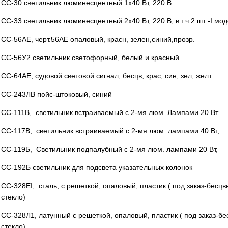
СС-30 светильник люминесцентный 1х40 Вт, 220 В
СС-33 светильник люминесцентный 2х40 Вт, 220 В, в т.ч 2 шт -I мо
СС-56АЕ, черт.56АЕ опаловый, красн, зелен,синий,прозр.
СС-56У2 светильник светофорный, белый и красный
СС-64АЕ, судовой световой сигнал, бесцв, крас, син, зел, желт
СС-243ЛВ гюйс-штоковый, синий
СС-111В, светильник встраиваемый с 2-мя люм. Лампами 20 Вт
СС-117В, светильник встраиваемый с 2-мя люм. лампами 40 Вт,
СС-119Б, Светильник подпалубный с 2-мя люм. лампами 20 Вт,
СС-192Б светильник для подсвета указательных колонок
СС-328ЕI, сталь, с решеткой, опаловый, пластик ( под заказ-бесц
стекло)
СС-328Л1, латунный с решеткой, опаловый, пластик ( под заказ-бе
стекло)