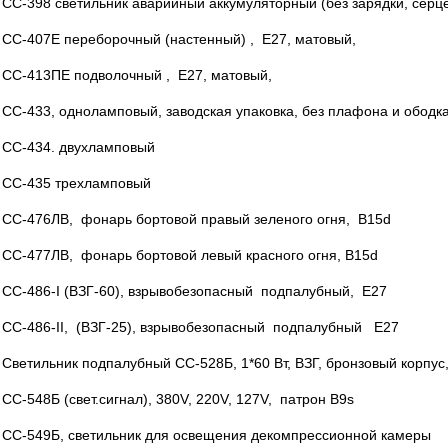
СС-398 светильник аварийный аккумуляторный (без зарядки, серц
СС-407Е переборочный (настенный) , Е27, матовый,
СС-413ПЕ подволочный , Е27, матовый,
СС-433, одноламповый, заводская упаковка, без плафона и ободк
СС-434. двухламповый
СС-435 трехламповый
СС-476ЛВ, фонарь бортовой правый зеленого огня, В15d
СС-477ЛВ, фонарь бортовой левый красного огня, В15d
СС-486-I (ВЗГ-60), взрывобезопасный подпалубный, Е27
СС-486-II, (ВЗГ-25), взрывобезопасный подпалубный Е27
Светильник подпалубный СС-528Б, 1*60 Вт, ВЗГ, бронзовый корпус,
СС-548Б (свет.сигнал), 380V, 220V, 127V, патрон В9s
СС-549Б, светильник для освещения декомпрессионной камеры