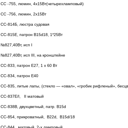
СС -755, люмин, 4х15Вт(четырехламповый)
СС -756, люмин, 2х15Вт
СС-814Б, люстра судовая
CC-815Е, патрон B15d18, 1*25Вт
№827,40Вт, исп I
№827,40Вт, исп III, на кронштейне
СС-833, патрон Е27, 1 х 60 Вт
СС-834, патрон Е40
СС-835, литые лапы, (стекло — «овал», «гробик рифленый», бесц
СС-837Е/I, II матовый
СС-838В, двухцветный, патр. В15d
СС-854, прикроватный, В22d, В15d/18
СС-844 , матовый, 2-х ламповый,