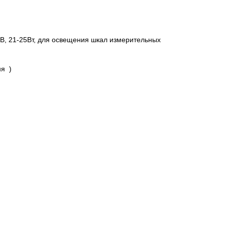
4В, 21-25Вт, для освещения шкал измерительных
я )