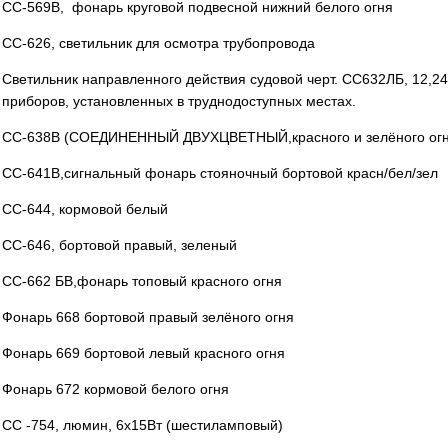
СС-569В, фонарь круговой подвесной нижний белого огня
СС-626, светильник для осмотра трубопровода
Светильник направленного действия судовой черт. СС632ЛБ, 12,2
приборов, установленных в труднодоступных местах.
СС-638В (СОЕДИНЕННЫЙ ДВУХЦВЕТНЫЙ,красного и зелёного огн
СС-641В,сигнальный фонарь стояночный бортовой красн/бел/зел
СС-644, кормовой белый
СС-646, бортовой правый, зеленый
СС-662 БВ,фонарь топовый красного огня
Фонарь 668 бортовой правый зелёного огня
Фонарь 669 бортовой левый красного огня
Фонарь 672 кормовой белого огня
СС -754, люмин, 6х15Вт (шестиламповый)