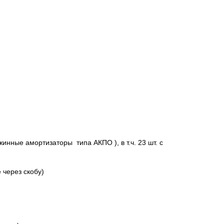
инные амортизаторы типа АКПО ), в т.ч. 23 шт. с
 через cкобу)