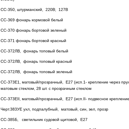
СС-350, штурманский, 220В; 127В
СС-369 фонарь кормовой белый
СС-370 фонарь бортовой зеленый
СС-371 фонарь бортовой красный
СС-372ЛВ, фонарь топовый белый
СС-372ЛВ, фонарь топовый красный
СС-372ЛВ, фонарь топовый зеленый
СС-373Е1, матовый/прозрачный, Е27 (исп.1- крепление через пруж
матовым стеклом, 28 шт. с прозрачным стеклом
СС-373ЕII, матовый/прозрачный, Е27 (исп.II- подвесное крепление
Черт.383УЕ ухл, подпалубный, матовый, син, зел, прозр
СС-385Б, светильник судовой щитовой, Е27