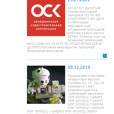
521-61.327 Ду10 Ру40
Клапан проходной
запорный 522-01.493,
ИТШЛ.494311.001 Ду10
Ру100 Клапан
невозвратный
штуцерный проходной
Рабочее колесо насоса
ДПЖН-14 Амортизатор
резинометаллический
АКСС-220И 522-35.4173-02, ИТШЛ.491925.028-02
Ду150 Ру10 Клапан невозвратно-запорный
фланцевый проходной
09.12.2019
Предлагаем к поставке
сепараторы масла и
топлива СЦ-1,5 , СЦ-3 в
комплекте с ЗиП.
Комплектация под
требования заказчика.
УОР-301У(СЦ-1,5A)IУЗ
УОР-301У(СЦ-1,5A)IIУЗ
УОР-301У(СЦ-1,5)IОМ4
УОР-301У(СЦ-1,5)IIОМ4
УОР-301У(СЦ-1,5AB)IIУЗ УОР-401У(СЦ-3A)IУЗ