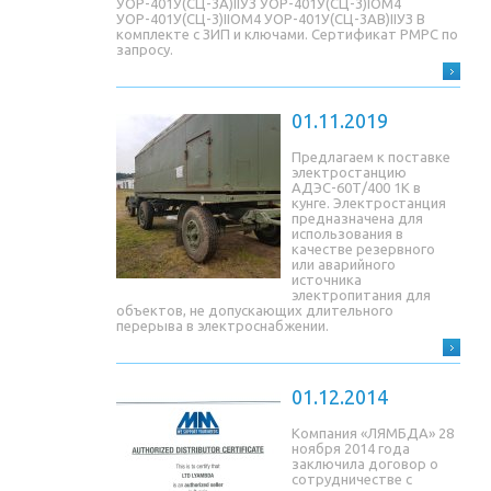
УОР-401У(СЦ-3A)IIУЗ УОР-401У(СЦ-3)IОМ4
УОР-401У(СЦ-3)IIОМ4 УОР-401У(СЦ-3AB)IIУЗ В
комплекте с ЗИП и ключами. Сертификат РМРС по
запросу.
01.11.2019
Предлагаем к поставке
электростанцию
АДЭС-60Т/400 1К в
кунге. Электростанция
предназначена для
использования в
качестве резервного
или аварийного
источника
электропитания для
объектов, не допускающих длительного
перерыва в электроснабжении.
01.12.2014
Компания «ЛЯМБДА» 28
ноября 2014 года
заключила договор о
сотрудничестве с