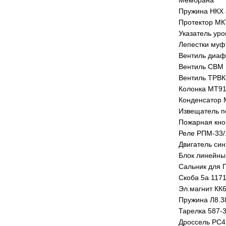
Мембрана
Пружина НКХ 
Протектор МК
Указатель ур
Лепестки муф
Вентиль диаф
Вентиль СВМ 
Вентиль ТРВК
Колонка МТ91
Конденсатор 
Извещатель п
Пожарная кноп
Реле РПМ-33/
Двигатель син
Блок линейны
Сальник для
Скоба 5а 117
Эл.магнит КК6
Пружина Л8.3
Тарелка 587-
Дроссель РС4