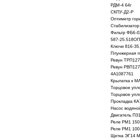
РДМ-4 64г
СКПУ-Д2-Р
Оптиметр гор
Стабилизатор
Фильтр ФБ6-02
587-25.518ОП
Ключи 816-35.
Плунжерная п
Ревун ТРП127
Ревун РВП12
4А1087761
Крылатка к М
Торцовое упл
Торцовое упл
Прокладка КА
Насос водяно
Двигатель П3
Реле РМ1 150
Реле РМ1 100
Щетка ЭГ14 М