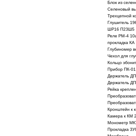
Блок из селен
Селеновый в
Трехцепной к
Глушитель 19
ШР16 П23Ш5
Реле РМ-4 10
прокладка КА 
Глубиномер в
Чехол для гл
Кольцо эбонит
Прибор ПК-01
Держатель ДП
Держатель ДП
Рейка крепле
Преобразовате
Преобразоват
Кронштейн к 
Камера к КМ 
Монометр МКУ
Прокладка 3У