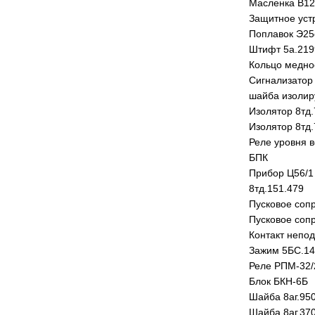
Масленка В12
Защитное устр
Поплавок Э25
Штифт 5а.219
Кольцо медно
Сигнализатор
шайба изолир
Изолятор 8тд.
Изолятор 8тд.
Реле уровня 
БПК
Прибор Ц56/1
8тд.151.479
Пусковое сопр
Пусковое соп
Контакт непо
Зажим 5БС.14
Реле РПМ-32/
Блок БКН-6Б
Шайба 8аг.95
Шайба 8аг.37