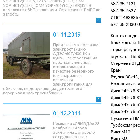
УОР-401У(СЦ-3A)IIУЗ УОР-401У(СЦ-3)IОМ4
587-35.7121
УОР-401У(СЦ-3)IIОМ4 УОР-401У(СЦ-3AB)IIУЗ В
комплекте с ЗИП и ключами. Сертификат РМРС по
587-35.7527
запросу.
ИПЛТ.492925.
577-35.2830-0
01.11.2019
Контакт подв.
Блок контакт 
Предлагаем к поставке
электростанцию
Терморегулят
АДЭС-60Т/400 1К в
втулка ст 155
кунге. Электростанция
предназначена для
Стержень 8ТД
использования в
Кран
качестве резервного
или аварийного
Втулка 38х45,
источника
Наконечник т
электропитания для
объектов, не допускающих длительного
Диск 949-76.
перерыва в электроснабжении.
Диск 949-76.
Диск 949-76.
Диск 949-76.
01.12.2014
Пускатель ПМ
Компания «ЛЯМБДА» 28
Турбокомпрес
ноября 2014 года
Винт М10
заключила договор о
сотрудничестве с
Винт М8