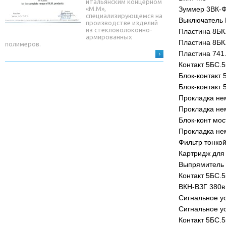
итальянским концерном
«М.М»,
Зуммер 3ВК-Ф
специализирующемся на
Выключатель В
производстве изделий
из стекловолоконно-
Пластина 8БК
армированных
Пластина 8БК.
полимеров.
Пластина 741.
Контакт 5БС.5
Блок-контакт 
Блок-контакт 
Прокладка не
Прокладка нем
Блок-конт мос
Прокладка не
Фильтр тонкой
Картридж для 
Выпрямитель 
Контакт 5БС.5
ВКН-ВЗГ 380в
Сигнальное ус
Сигнальное ус
Контакт 5БС.5