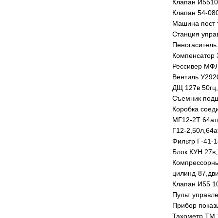
Клапан И5510
Клапан 54-08
Машина пост т
Станция упра
Пеногаситель
Компенсатор 
Рессивер МФЛ
Вентиль У292
ДЩ 127в 50гц,
Съемник под
Коробка соед
МГ12-2Т 64ат
Г12-2,50л,64
Фильтр Г-41-1
Блок КУН 27в,
Компрессорны
цилинд-87,дви
Клапан И55 1
Пульт управле
Прибор показ
Тахометр ТМ 