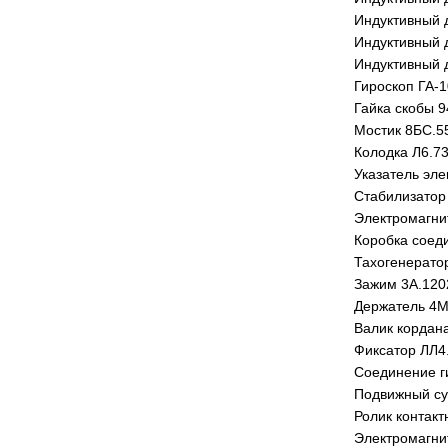
Индуктивный 
Индуктивный 
Индуктивный 
Гироскоп ГА-1
Гайка скобы 9
Мостик 8БС.5
Колодка Л6.7
Указатель эле
Стабилизатор
Электромагн
Коробка соед
Тахогенерато
Зажим 3А.120
Держатель 4М
Валик кордана
Фиксатор ЛЛ4
Соединение г
Подвижный су
Ролик контак
Электромагнит