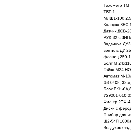
Тахометр ТМ 
ТВТ-1
МЛШ1-100 2,5
Колодка 8БС.
Датчик ДСВ-2
РУК-32 с ЗИП
Задвижка ДУ25
вентиль ДУ 2
фланец 250-1
Болт М 24х11
Гайка М24 НО
Автомат М-10а
ЭЗ-0408, 33вт,
Блок БКН-6А,
У29201-010-0
Фильтр 2ТФ-4
Диски с феро
Прибор для и
Ш2-54П 1000а,
Воздухоохлад