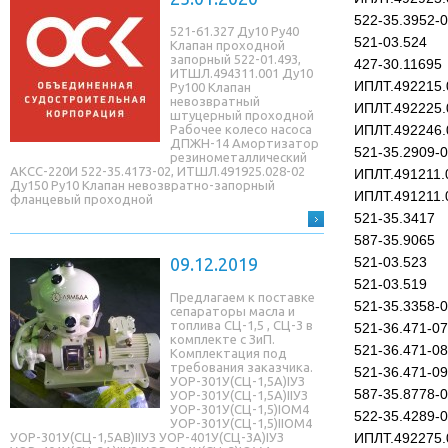
522-35.3952-
521-61.327 Ду10 Ру40
521-03.524
Клапан проходной
запорный 522-01.493,
427-30.11695
ИТШЛ.494311.001 Ду10
ИПЛТ.492215.
Ру100 Клапан
невозвратный
ИПЛТ.492225.
штуцерный проходной
Рабочее колесо насоса
ИПЛТ.492246.0
ДПЖН-14 Амортизатор
521-35.2909-
резинометаллический
АКСС-220И 522-35.4173-02, ИТШЛ.491925.028-02
ИПЛТ.491211.
Ду150 Ру10 Клапан невозвратно-запорный
ИПЛТ.491211.
фланцевый проходной
521-35.3417
587-35.9065
09.12.2019
521-03.523
521-03.519
Предлагаем к поставке
521-35.3358-
сепараторы масла и
топлива СЦ-1,5 , СЦ-3 в
521-36.471-07
комплекте с ЗиП.
521-36.471-08
Комплектация под
требования заказчика.
521-36.471-09
УОР-301У(СЦ-1,5A)IУЗ
587-35.8778-
УОР-301У(СЦ-1,5A)IIУЗ
УОР-301У(СЦ-1,5)IОМ4
522-35.4289-
УОР-301У(СЦ-1,5)IIОМ4
УОР-301У(СЦ-1,5AB)IIУЗ УОР-401У(СЦ-3A)IУЗ
ИПЛТ.492275.0