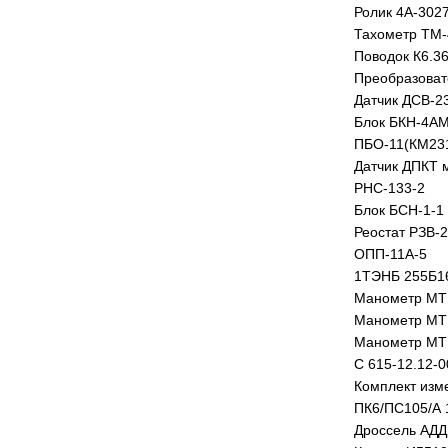
Ролик 4А-302
Тахометр ТМ
Поводок К6.3
Преобразовате
Датчик ДСВ-23
Блок БКН-4А
ПБО-11(КМ231
Датчик ДПКТ 
РНС-133-2
Блок БСН-1-1 
Реостат РЗВ-
ОПП-11А-5
1ТЭНБ 255Б16
Манометр МТК
Манометр МТК
Манометр МТ
С 615-12.12-
Комплект изм
ПК6/ПС105/А 
Дроссель АДД