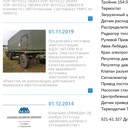
УОР-401У(СЦ-3A)IIУЗ УОР-401У(СЦ-3)IОМ4
Тройник 154.0
УОР-401У(СЦ-3)IIОМ4 УОР-401У(СЦ-3AB)IIУЗ В
Термостат
комплекте с ЗИП и ключами. Сертификат РМРС по
запросу.
Загрузочный ц
Датчик расхо
Распределите
01.11.2019
Радиатор топ
Рулевой Прив
Предлагаем к поставке
электростанцию
Авиа-Лебёдка
АДЭС-60Т/400 1К в
Кран электро
кунге. Электростанция
предназначена для
Регулятор дав
использования в
Регулятор дав
качестве резервного
или аварийного
Клапан разъе
источника
электропитания для
Сигнализатор
объектов, не допускающих длительного
Привод посто
перерыва в электроснабжении.
Насосная ста
Центробежный
Датчик приве
01.12.2014
Термодатчик 
Компания «ЛЯМБДА» 28
ноября 2014 года
521-61.327 Д
заключила договор о
сотрудничестве с