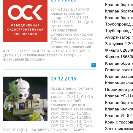
Клапан борто
521-61.327 Ду10 Ру40
Клапан борто
Клапан проходной
Клапан борто
запорный 522-01.493,
ИТШЛ.494311.001 Ду10
Трубопровод 
Ру100 Клапан
невозвратный
Трубопровод 
штуцерный проходной
Амортизатор 
Рабочее колесо насоса
ДПЖН-14 Амортизатор
Заглушка 2.20
резинометаллический
Фильтр 82654
АКСС-220И 522-35.4173-02, ИТШЛ.491925.028-02
Ду150 Ру10 Клапан невозвратно-запорный
Фильтр 18680
фланцевый проходной
Клапан обрат
Головка золот
Клапан разъ
09.12.2019
Клапан-након
Предлагаем к поставке
Порционер ре
сепараторы масла и
Клапан УГ-11
топлива СЦ-1,5 , СЦ-3 в
комплекте с ЗиП.
Клапан борто
Комплектация под
Клапан челно
требования заказчика.
УОР-301У(СЦ-1,5A)IУЗ
Клапан УГ-92
УОР-301У(СЦ-1,5A)IIУЗ
УОР-301У(СЦ-1,5)IОМ4
Кран с тросо
УОР-301У(СЦ-1,5)IIОМ4
Золотник замк
УОР-301У(СЦ-1,5AB)IIУЗ УОР-401У(СЦ-3A)IУЗ