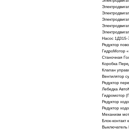
Электродвига
Электродвига
Электродвига
Электродвига
Электродвига
Электродвига
Насос 1Д315-
Редуктор пов
ГидроМотор «
Станочная Го
Коробка Пере
Клапан управ
Вентилятор с
Редуктор пер
Лебедка Авто
Гидромотор (
Редуктор ход
Редуктор ход
Механизм мот
Блок-контакт
Выключатель 