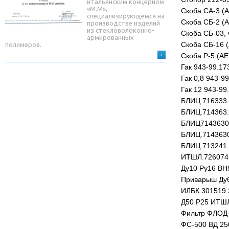
итальянским концерном
«М.М»,
Скоба СА-3 (
специализирующемся на
Скоба СБ-2 (
производстве изделий
из стекловолоконно-
Скоба СБ-03, 
армированных
Скоба СБ-16 
полимеров.
Скоба Р-5 (АЕ
Гак 943-99.17
Гак 0,8 943-9
Гак 12 943-99
БЛИЦ.716333.
БЛИЦ.714363.
БЛИЦ71436300
БЛИЦ.7143630
БЛИЦ.713241.
ИТШЛ.726074
Ду10 Ру16 ВН
Приварыш Ду6
ИЛБК.301519.
Д50 Р25 ИТШЛ
Фильтр ФЛOД-
ФC-500 ВД 25