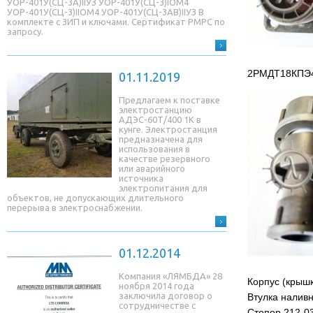
УОР-401У(СЦ-3A)IIУЗ УОР-401У(СЦ-3)IОМ4
УОР-401У(СЦ-3)IIОМ4 УОР-401У(СЦ-3AB)IIУЗ В
комплекте с ЗИП и ключами. Сертификат РМРС по
запросу.
2РМДТ18КПЭ4
01.11.2019
Предлагаем к поставке
электростанцию
АДЭС-60Т/400 1К в
кунге. Электростанция
предназначена для
использования в
качестве резервного
или аварийного
источника
электропитания для
объектов, не допускающих длительного
перерыва в электроснабжении.
01.12.2014
Компания «ЛЯМБДА» 28
Корпус (крышк
ноября 2014 года
заключила договор о
Втулка наливн
сотрудничестве с
Стопор 212-0