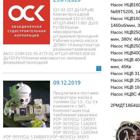
Насос НЦВ160/
521-61.327 Ду10 Ру40
№89Т5205, 146
Клапан проходной
Насос НЦВ160/
запорный 522-01.493,
ИТШЛ.494311.001 Ду10
1460об/мин, 3
Ру100 Клапан
невозвратный
Насос НЦВ250
штуцерный проходной
мин, 380V, 46
Рабочее колесо насоса
ДПЖН-14 Амортизатор
Насос НЦВ250/
резинометаллический
Насос НЦВ400/
АКСС-220И 522-35.4173-02, ИТШЛ.491925.028-02
Ду150 Ру10 Клапан невозвратно-запорный
Насос НЦВ 400
фланцевый проходной
мин, 45Кв
Насос НЦВ 31
Насос НЦВ 250
09.12.2019
Насос НЦВ 16
Предлагаем к поставке
Насос НЦВС 40
сепараторы масла и
топлива СЦ-1,5 , СЦ-3 в
2РМДТ18Б4Ш5
комплекте с ЗиП.
Комплектация под
требования заказчика.
УОР-301У(СЦ-1,5A)IУЗ
УОР-301У(СЦ-1,5A)IIУЗ
УОР-301У(СЦ-1,5)IОМ4
УОР-301У(СЦ-1,5)IIОМ4
УОР-301У(СЦ-1,5AB)IIУЗ УОР-401У(СЦ-3A)IУЗ