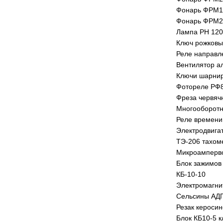
Фонарь ФРМ1
Фонарь ФРМ2
Лампа РН 120-
Ключ рожковы
Реле направл
Вентилятор а
Ключи шарнир
Фотореле РФ8
Фреза червяч
Многооборотн
Реле времени 
Электродвига
ТЭ-206 тахом
Микроамперв
Блок зажимов
КБ-10-10
Электромагни
Сельсины АД
Резак кероси
Блок КБ10-5 