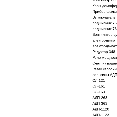
Манометр обр
Кран-демпфер
Прибор фильт
Выключатель 
подшипник 76
подшипник 76
Вентилятор су
электродвига
электродвига
Редуктор 348-
Реле мощност
Счетчик водян
Резак кероси
сельсины АДП
СЛ-121
СЛ-161
СЛ-163
АДП-263
АДП-363
АДП-1120
АДП-1123