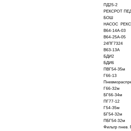
ПД25-2
РЕКСРОТ ПЕ
БОШ
НАСОС РЕК
В64-14А-03
В64-25А-05
24ПГ7324
В63-13А
БДИ2
БДИ6
ПВГ54-35м
Г66-13
Пневмораспре
Г66-32м
БГ66-34м
ПГ77-12
Г54-35м
БГ54-32м
ПБГ54-32м
Фильтр пнев. 