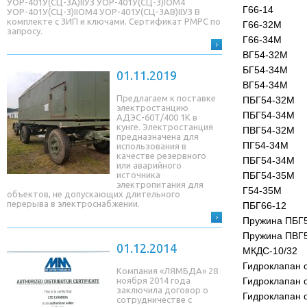
УОР-401У(СЦ-3A)IIУЗ УОР-401У(СЦ-3)IОМ4
Г66-14
УОР-401У(СЦ-3)IIОМ4 УОР-401У(СЦ-3AB)IIУЗ В
комплекте с ЗИП и ключами. Сертификат РМРС по
Г66-32М
запросу.
Г66-34М
ВГ54-32М
БГ54-34М
01.11.2019
ВГ54-34М
Предлагаем к поставке
ПБГ54-32М
электростанцию
ПБГ54-34М
АДЭС-60Т/400 1К в
кунге. Электростанция
ПВГ54-32М
предназначена для
ПГ54-34М
использования в
качестве резервного
ПБГ54-34М
или аварийного
источника
ПБГ54-35М
электропитания для
Г54-35М
объектов, не допускающих длительного
перерыва в электроснабжении.
ПБГ66-12
Пружина ПБГ
Пружина ПВГ
01.12.2014
МКДС-10/32
Гидроклапан 
Компания «ЛЯМБДА» 28
ноября 2014 года
Гидроклапан 
заключила договор о
Гидроклапан 
сотрудничестве с