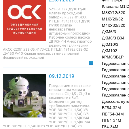
44ПГ73-24
Клапаны М1К
521-61.327 Ду10 Ру40
М3КУ12/320
Клапан проходной
запорный 522-01.493,
М1КУ20/32
ИТШЛ.494311.001 Ду10
Ру100 Клапан
М4КУ32/320
невозвратный
ДКМ6/3
штуцерный проходной
Рабочее колесо насоса
ДКМ6/3 В04
ДПЖН-14 Амортизатор
ДКМ10/3
резинометаллический
АКСС-220И 522-35.4173-02, ИТШЛ.491925.028-02
ДКМ102
Ду150 Ру10 Клапан невозвратно-запорный
КРМ6/3В1Р
фланцевый проходной
Гидроклапан 
Гидроклапан 
09.12.2019
Гидроклапан 
Гидроклапан 
Предлагаем к поставке
Гидроклапан 
сепараторы масла и
топлива СЦ-1,5 , СЦ-3 в
Гидроклапан 
комплекте с ЗиП.
Дроссель пут
Комплектация под
требования заказчика.
ВГ54-32М
УОР-301У(СЦ-1,5A)IУЗ
УОР-301У(СЦ-1,5A)IIУЗ
ПБГ54-34М
УОР-301У(СЦ-1,5)IОМ4
ПГ54-34М
УОР-301У(СЦ-1,5)IIОМ4
УОР-301У(СЦ-1,5AB)IIУЗ УОР-401У(СЦ-3A)IУЗ
Г54-34М