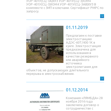
УОР-401У(СЦ-3A)IIУЗ УОР-401У(СЦ-3)IОМ4
УОР-401У(СЦ-3)IIОМ4 УОР-401У(СЦ-3AB)IIУЗ В
комплекте с ЗИП и ключами. Сертификат РМРС по
запросу.
01.11.2019
Предлагаем к поставке
электростанцию
АДЭС-60Т/400 1К в
кунге. Электростанция
предназначена для
использования в
качестве резервного
или аварийного
источника
электропитания для
объектов, не допускающих длительного
перерыва в электроснабжении.
01.12.2014
Компания «ЛЯМБДА» 28
ноября 2014 года
заключила договор о
сотрудничестве с