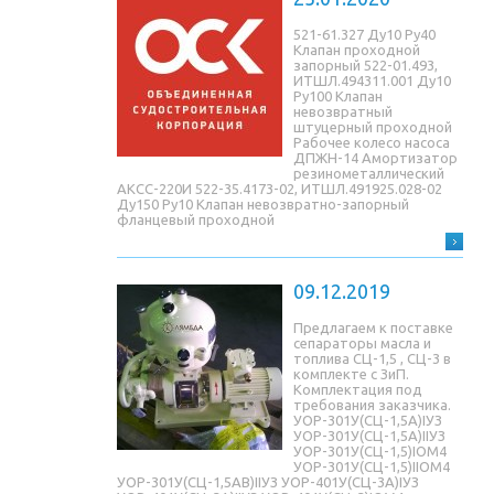
521-61.327 Ду10 Ру40
Клапан проходной
запорный 522-01.493,
ИТШЛ.494311.001 Ду10
Ру100 Клапан
невозвратный
штуцерный проходной
Рабочее колесо насоса
ДПЖН-14 Амортизатор
резинометаллический
АКСС-220И 522-35.4173-02, ИТШЛ.491925.028-02
Ду150 Ру10 Клапан невозвратно-запорный
фланцевый проходной
09.12.2019
Предлагаем к поставке
сепараторы масла и
топлива СЦ-1,5 , СЦ-3 в
комплекте с ЗиП.
Комплектация под
требования заказчика.
УОР-301У(СЦ-1,5A)IУЗ
УОР-301У(СЦ-1,5A)IIУЗ
УОР-301У(СЦ-1,5)IОМ4
УОР-301У(СЦ-1,5)IIОМ4
УОР-301У(СЦ-1,5AB)IIУЗ УОР-401У(СЦ-3A)IУЗ