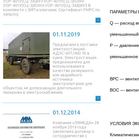
УОР-401У(СЦ-3A)IIУЗ УОР-401У(СЦ-3)IОМ4
УОР-401У(СЦ-3)IIОМ4 УОР-401У(СЦ-3AB)IIУЗ В
комплекте с ЗИП и ключами. Сертификат РМРС по
ПАРАМЕТРЫ 
запросу.
Q — расход в
01.11.2019
уменьшенный 
Предлагаем к поставке
P — давление
электростанцию
АДЭС-60Т/400 1К в
уменьшенное 
кунге. Электростанция
предназначена для
использования в
качестве резервного
или аварийного
ВРС — вентил
источника
электропитания для
объектов, не допускающих длительного
ВОС — вентил
перерыва в электроснабжении.
01.12.2014
Компания «ЛЯМБДА» 28
УСЛОВИЯ ЭК
ноября 2014 года
заключила договор о
Климатически
сотрудничестве с