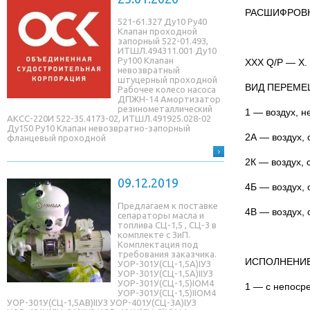
РАСШИФРОВК
521-61.327 Ду10 Ру40
Клапан проходной
запорный 522-01.493,
ИТШЛ.494311.001 Ду10
Ру100 Клапан
XXX Q/P — X.
невозвратный
штуцерный проходной
ВИД ПЕРЕМЕ
Рабочее колесо насоса
ДПЖН-14 Амортизатор
резинометаллический
1 — воздух, 
АКСС-220И 522-35.4173-02, ИТШЛ.491925.028-02
Ду150 Ру10 Клапан невозвратно-запорный
2А — воздух,
фланцевый проходной
2К — воздух,
09.12.2019
4Б — воздух,
Предлагаем к поставке
4В — воздух,
сепараторы масла и
топлива СЦ-1,5 , СЦ-3 в
комплекте с ЗиП.
Комплектация под
требования заказчика.
ИСПОЛНЕНИЕ
УОР-301У(СЦ-1,5A)IУЗ
УОР-301У(СЦ-1,5A)IIУЗ
УОР-301У(СЦ-1,5)IОМ4
1 — с непоср
УОР-301У(СЦ-1,5)IIОМ4
УОР-301У(СЦ-1,5AB)IIУЗ УОР-401У(СЦ-3A)IУЗ