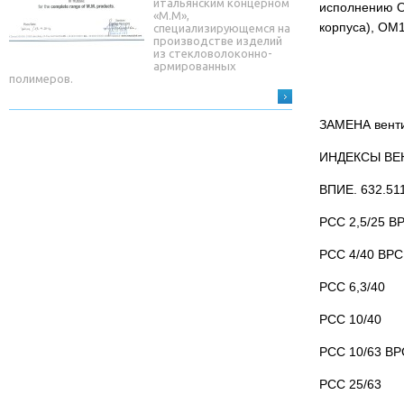
итальянским концерном
исполнению ОМ
«М.М»,
корпуса), ОМ
специализирующемся на
производстве изделий
из стекловолоконно-
армированных
полимеров.
ЗАМЕНА венти
ИНДЕКСЫ ВЕ
ВПИЕ. 632.51
РСС 2,5/25 ВР
РСС 4/40 ВРС 
РСС 6,3/40
РСС 10/40
РСС 10/63 ВРС
РСС 25/63