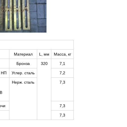
Материал
L, мм
Масса, кг
Бронза
320
7,1
, НП
Углер. сталь
7,2
Нерж. сталь
7,3
ГВ
очи
7,3
7,3