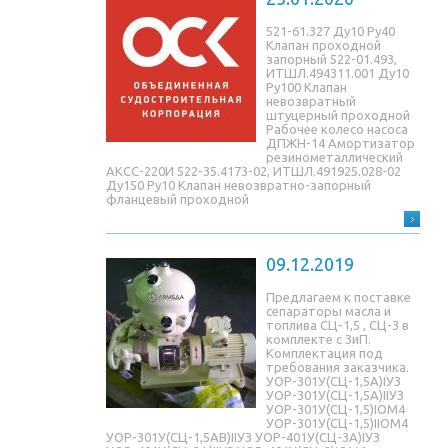
521-61.327 Ду10 Ру40
Клапан проходной
запорный 522-01.493,
ИТШЛ.494311.001 Ду10
Ру100 Клапан
невозвратный
штуцерный проходной
Рабочее колесо насоса
ДПЖН-14 Амортизатор
резинометаллический
АКСС-220И 522-35.4173-02, ИТШЛ.491925.028-02
Ду150 Ру10 Клапан невозвратно-запорный
фланцевый проходной
09.12.2019
Предлагаем к поставке
сепараторы масла и
топлива СЦ-1,5 , СЦ-3 в
комплекте с ЗиП.
Комплектация под
требования заказчика.
УОР-301У(СЦ-1,5A)IУЗ
УОР-301У(СЦ-1,5A)IIУЗ
УОР-301У(СЦ-1,5)IОМ4
УОР-301У(СЦ-1,5)IIОМ4
УОР-301У(СЦ-1,5AB)IIУЗ УОР-401У(СЦ-3A)IУЗ