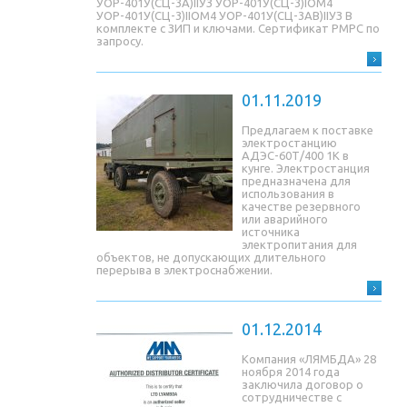
УОР-401У(СЦ-3A)IIУЗ УОР-401У(СЦ-3)IОМ4
УОР-401У(СЦ-3)IIОМ4 УОР-401У(СЦ-3AB)IIУЗ В
комплекте с ЗИП и ключами. Сертификат РМРС по
запросу.
01.11.2019
Предлагаем к поставке
электростанцию
АДЭС-60Т/400 1К в
кунге. Электростанция
предназначена для
использования в
качестве резервного
или аварийного
источника
электропитания для
объектов, не допускающих длительного
перерыва в электроснабжении.
01.12.2014
Компания «ЛЯМБДА» 28
ноября 2014 года
заключила договор о
сотрудничестве с