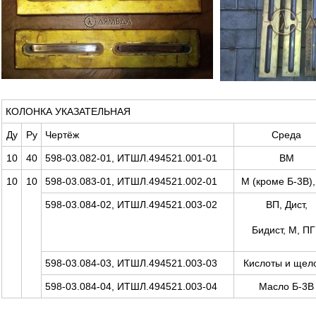
КОЛОНКА УКАЗАТЕЛЬНАЯ
Ду
Ру
Чертёж
Среда
10
40
598-03.082-01, ИТШЛ.494521.001-01
ВМ
10
10
598-03.083-01, ИТШЛ.494521.002-01
М (кроме Б-3В)
598-03.084-02, ИТШЛ.494521.003-02
ВП, Дист,
Бидист, М, П
598-03.084-03, ИТШЛ.494521.003-03
Кислоты и щел
598-03.084-04, ИТШЛ.494521.003-04
Масло Б-3В