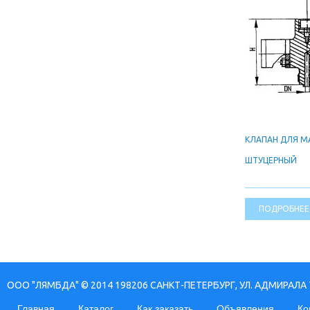
КЛАПАН ДЛЯ 
ШТУЦЕРНЫЙ
ПОДРОБНЕЕ
ООО "ЛЯМБДА" © 2014 198206 САНКТ-ПЕТЕРБУРГ, УЛ. АДМИРАЛА 
Главная
Каталог
Как заказать
Объявления
Ко