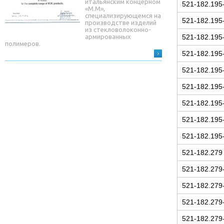
итальянским концерном
521-182.195
«М.М»,
специализирующемся на
521-182.195
производстве изделий
из стекловолоконно-
521-182.195
армированных
полимеров.
521-182.195
521-182.195
521-182.195
521-182.195
521-182.195
521-182.195
521-182.279
521-182.279
521-182.279
521-182.279
521-182.279