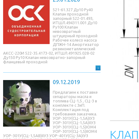
521-61.327 Ду10 Ру40
Клапан проходной
запорный 522-01.493,
ИТШЛ.494311.001 Ду10
Ру100 Клапан
невозвратный
штуцерный проходной
Рабочее колесо насоса
ДПЖН-14 Амортизатор
резинометаллический
АКСС-220И 522-35.4173-02, ИТШЛ.491925.028-02
Ду150 Ру10 Клапан невозвратно-запорный
фланцевый проходной
09.12.2019
Предлагаем к поставке
сепараторы масла и
топлива СЦ-1,5 , СЦ-3 в
комплекте с ЗиП.
Комплектация под
требования заказчика.
УОР-301У(СЦ-1,5A)IУЗ
УОР-301У(СЦ-1,5A)IIУЗ
УОР-301У(СЦ-1,5)IОМ4
КЛАП
УОР-301У(СЦ-1,5)IIОМ4
УОР-301У(СЦ-1,5AB)IIУЗ УОР-401У(СЦ-3A)IУЗ