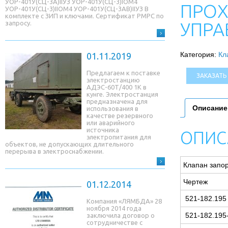
УОР-401У(СЦ-3A)IIУЗ УОР-401У(СЦ-3)IОМ4
ПРОХ
УОР-401У(СЦ-3)IIОМ4 УОР-401У(СЦ-3AB)IIУЗ В
комплекте с ЗИП и ключами. Сертификат РМРС по
УПРА
запросу.
Категория:
Кл
01.11.2019
Предлагаем к поставке
ЗАКАЗАТЬ
электростанцию
АДЭС-60Т/400 1К в
кунге. Электростанция
предназначена для
Описание
использования в
качестве резервного
или аварийного
источника
ОПИС
электропитания для
объектов, не допускающих длительного
перерыва в электроснабжении.
Клапан запо
Чертеж
01.12.2014
521-182.195
Компания «ЛЯМБДА» 28
ноября 2014 года
521-182.195
заключила договор о
сотрудничестве с