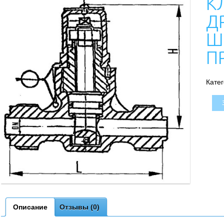
К
Д
Ш
П
Кате
Описание
Отзывы (0)