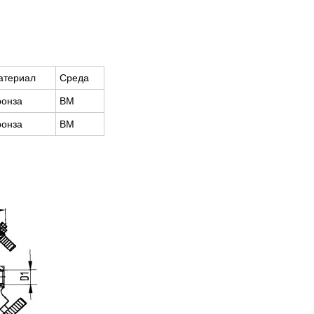
атериал
Среда
ронза
ВМ
ронза
ВМ