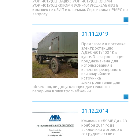
УОР-401У(СЦ-3A)IIУЗ УОР-401У(СЦ-3)IОМ4
УОР-401У(СЦ-3)IIОМ4 УОР-401У(СЦ-3AB)IIУЗ В
комплекте с ЗИП и ключами. Сертификат РМРС по
запросу.
01.11.2019
Предлагаем к поставке
электростанцию
АДЭС-60Т/400 1К в
кунге. Электростанция
предназначена для
использования в
качестве резервного
или аварийного
источника
электропитания для
объектов, не допускающих длительного
перерыва в электроснабжении.
01.12.2014
Компания «ЛЯМБДА» 28
ноября 2014 года
заключила договор о
сотрудничестве с