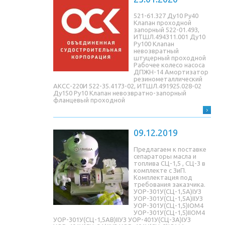
521-61.327 Ду10 Ру40
Клапан проходной
запорный 522-01.493,
ИТШЛ.494311.001 Ду10
Ру100 Клапан
невозвратный
штуцерный проходной
Рабочее колесо насоса
ДПЖН-14 Амортизатор
резинометаллический
АКСС-220И 522-35.4173-02, ИТШЛ.491925.028-02
Ду150 Ру10 Клапан невозвратно-запорный
фланцевый проходной
09.12.2019
Предлагаем к поставке
сепараторы масла и
топлива СЦ-1,5 , СЦ-3 в
комплекте с ЗиП.
Комплектация под
требования заказчика.
УОР-301У(СЦ-1,5A)IУЗ
УОР-301У(СЦ-1,5A)IIУЗ
УОР-301У(СЦ-1,5)IОМ4
УОР-301У(СЦ-1,5)IIОМ4
УОР-301У(СЦ-1,5AB)IIУЗ УОР-401У(СЦ-3A)IУЗ