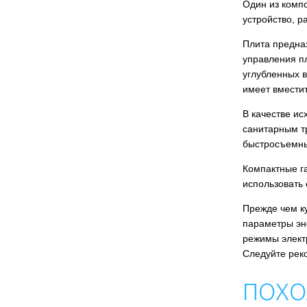
Один из комп
устройство, р
Плита предназ
управления п
углубленных в
имеет вмести
В качестве и
санитарным т
быстросъемны
Компактные га
использовать
Прежде чем ку
параметры эн
режимы элект
Следуйте рек
ПОХО