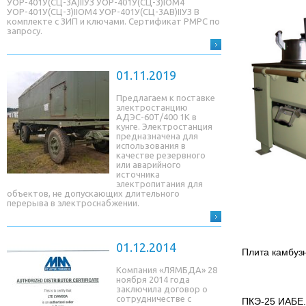
УОР-401У(СЦ-3A)IIУЗ УОР-401У(СЦ-3)IОМ4
УОР-401У(СЦ-3)IIОМ4 УОР-401У(СЦ-3AB)IIУЗ В
комплекте с ЗИП и ключами. Сертификат РМРС по
запросу.
01.11.2019
Предлагаем к поставке
электростанцию
АДЭС-60Т/400 1К в
кунге. Электростанция
предназначена для
использования в
качестве резервного
или аварийного
источника
электропитания для
объектов, не допускающих длительного
перерыва в электроснабжении.
01.12.2014
Плита камбуз
Компания «ЛЯМБДА» 28
ноября 2014 года
заключила договор о
сотрудничестве с
ПКЭ-25 ИАБЕ.