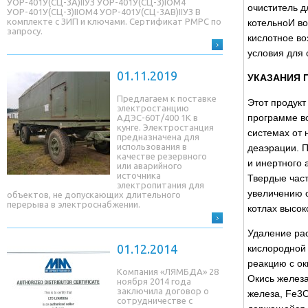
УОР-401У(СЦ-3A)IIУЗ УОР-401У(СЦ-3)IОМ4
очиститель д
УОР-401У(СЦ-3)IIОМ4 УОР-401У(СЦ-3AB)IIУЗ В
комплекте с ЗИП и ключами. Сертификат РМРС по
котельноИ во
запросу.
кислотное во
условия для 
01.11.2019
УКАЗАНИЯ 
Предлагаем к поставке
Этот продукт
электростанцию
программе в
АДЭС-60Т/400 1К в
кунге. Электростанция
системах от 
предназначена для
использования в
деаэрации. 
качестве резервного
и инертного 
или аварийного
источника
Твердые част
электропитания для
увеличению о
объектов, не допускающих длительного
перерыва в электроснабжении.
котлах высок
Удаление ра
01.12.2014
кислородной
реакцию с о
Компания «ЛЯМБДА» 28
Окись железа
ноября 2014 года
заключила договор о
железа, Fe3O
сотрудничестве с