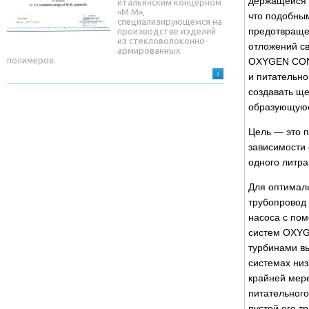
держащейся 
итальянским концерном
«М.М»,
что подобны
специализирующемся на
предотвраще
производстве изделий
из стекловолоконно-
отложений с
армированных
полимеров.
OXYGEN CONT
и питательно
создавать ще
образующуюс
Цель — это п
зависимости 
одного литра
Для оптимал
трубопровод 
насоса с по
систем OXYG
турбинами вы
системах ни
крайней мере
питательного
пустой его тр