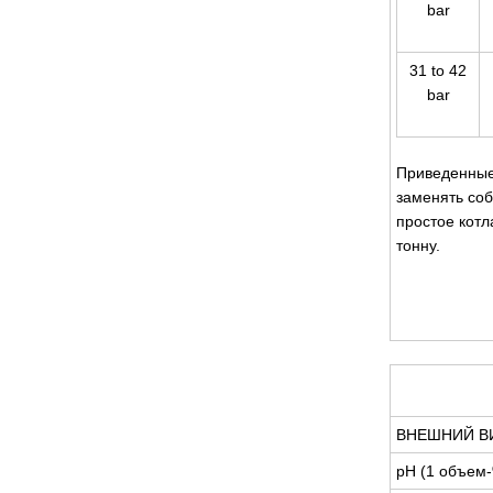
bar
31 to 42
bar
Приведенные
заменять со
простое котл
тонну.
ВНЕШНИЙ В
pH (1 объем-