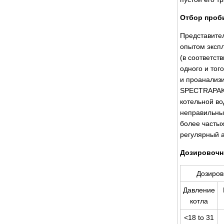
Отбор проб
Представител
опытом экспл
(в соответст
одного и тог
и проанализ
SPECTRAPAK 
котельной во
неправильный
более частых
регулярный а
Дозировоч
Дозиров
Давление
котла
<18 to 31